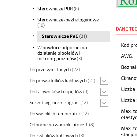
Sterownicze PUR
(8)
Sterownicze-bezhalogenowe
(10)
DANE TE
Sterownicze PVC
(21)
Kod pr
W powłoce odpornej na
działanie bioolejów i
AWG:
mikroorganizmów
(3)
Bezhal
Do przesyłu danych
(22)
Ekrano
Do prowadników kablowych
(21)
Liczba 
Do falowników i napędów
(9)
Liczba 
Servo i wg. norm zagran.
(12)
Max. t
Do wysokich temperatur
(12)
elastyc
Odporne na warunki atmosf.
(8)
Max. t
stacjon
Do zwijaków kablowych
(3)