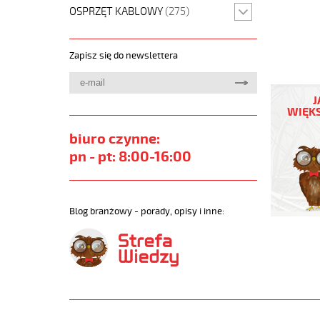
OSPRZĘT KABLOWY
(275)
Zapisz się do newslettera
JB-
750
J
3G25
WIĘKS
Kabel
elastycz
biuro czynne:
450/750
pn - pt: 8:00-16:00
żyły
kolorowe
https://
sklep.pl/
Blog branżowy - porady, opisy i inne:
JB-
750.jpg
https://
sklep.pl/
750-
3g25-
qmmkabe