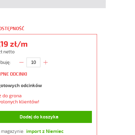
DOSTĘPNOŚĆ
,19 zł/m
zł netto
buję:
PNE ODCINKI
gotowych odcinków
z do grona
olonych klientów!
Dodaj do koszyka
import z Niemiec
w magazynie: