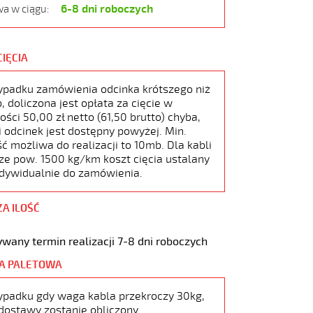
6-8 dni roboczych
a w ciągu:
CIĘCIA
ypadku zamówienia odcinka krótszego niż
 doliczona jest opłata za cięcie w
ści 50,00 zł netto (61,50 brutto) chyba,
i odcinek jest dostępny powyżej. Min.
ć możliwa do realizacji to 10mb. Dla kabli
ze pow. 1500 kg/km koszt cięcia ustalany
ndywidualnie do zamówienia.
ZA ILOŚĆ
wany termin realizacji 7-8 dni roboczych
A PALETOWA
ypadku gdy waga kabla przekroczy 30kg,
dostawy zostanie obliczony