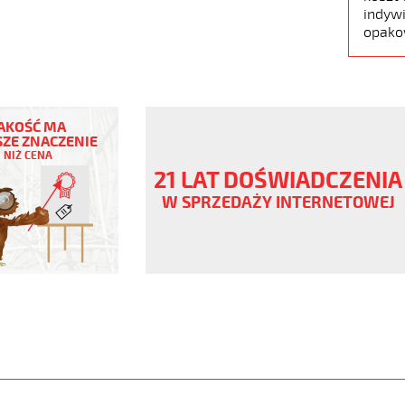
indywi
opako
AKOŚĆ MA
ZE ZNACZENIE
NIŻ CENA
ny
21 LAT DOŚWIADCZENIA
V
W SPRZEDAŻY INTERNETOWEJ
www.static.helukabel-
upload/galleries/products/1510-
www.helukabel-
jb-
l-