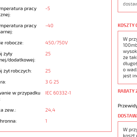
dostaw
emperatura pracy
-5
znej:
emperatura pracy
-40
KOSZTY 
arnej:
W prz
ie robocze:
450/750V
100mb,
wysoko
j żyły
25
że tak
nej/dodatkowej:
długoś
o wad
j żył robczych:
25
jest i
ra:
3 G 25
RABATY 
anie w przypadku
IEC 60332-1
:
Przewidy
ca zew.:
24,4
DOSTAW
chronna:
1
W prz
koszt 