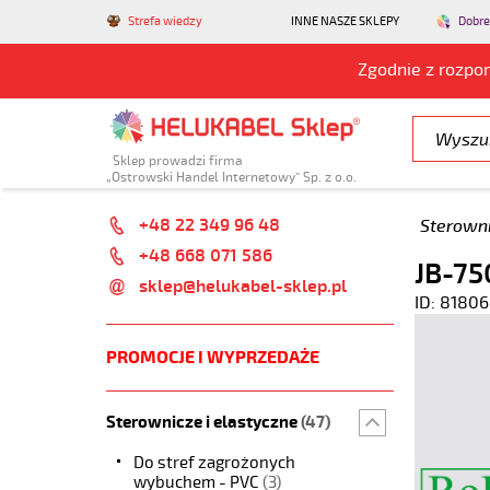
Strefa wiedzy
INNE NASZE SKLEPY
Dobre
Zgodnie z rozpo
Sklep prowadzi firma
„Ostrowski Handel Internetowy” Sp. z o.o.
+48 22 349 96 48
Sterowni
+48 668 071 586
JB-75
sklep@helukabel-sklep.pl
ID: 81806
PROMOCJE I WYPRZEDAŻE
Sterownicze i elastyczne
(47)
Do stref zagrożonych
wybuchem - PVC
(3)