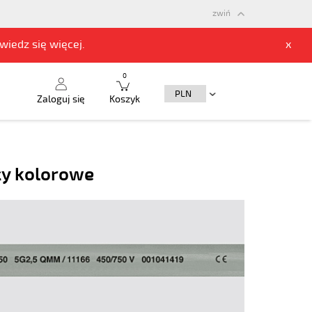
zwiń
owiedz się
więcej.
x
0
Zaloguj się
Koszyk
ły kolorowe