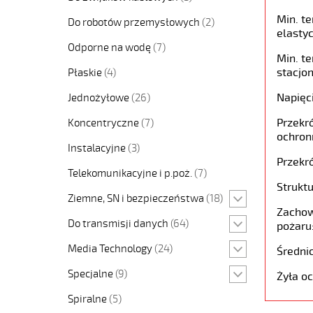
Min. t
Do robotów przemysłowych
(2)
elastyc
Odporne na wodę
(7)
Min. t
stacjon
Płaskie
(4)
Napięc
Jednożyłowe
(26)
Przekró
Koncentryczne
(7)
ochron
Instalacyjne
(3)
Przekró
Telekomunikacyjne i p.poż.
(7)
Struktu
Ziemne, SN i bezpieczeństwa
(18)
Zachow
Do transmisji danych
(64)
pożaru
Media Technology
(24)
Średni
Specjalne
(9)
Żyła o
Spiralne
(5)