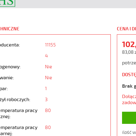
CHNICZNE
CENA I 
102
oducenta:
11155
83,08 
4
potrze
ogenowy:
Nie
DOSTĘ
wanie:
Nie
Brak 
par:
1
Dołąc
żył roboczych:
3
zadow
emperatura pracy
80
znej:
emperatura pracy
80
ilość 
arnej: