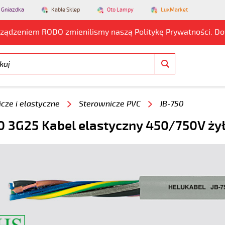
 Gniazdka
Kable Sklep
Oto Lampy
LuxMarket
rządzeniem RODO zmienilismy naszą Politykę Prywatności. D
cze i elastyczne
Sterownicze PVC
JB-750
0 3G25 Kabel elastyczny 450/750V ży