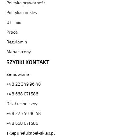
Polityka prywatności
kolorowe
od
Polityka cookies
Hekulabel
O firmie
[kod:
11162].
Praca
HELUKABEL
Regulamin
https://www.static.helukabel-
sklep.pl/upload/galleries/producers/small_
Mapa strony
JB-
750
SZYBKI KONTAKT
3G2,5
Kabel
Zamówienia:
elastyczny
+48 22 349 96 48
450/750V
żyły
+48 668 071 586
kolorowe
81813
Dział techniczny:
11162
+48 22 349 96 48
zł
8,95
+48 668 071 586
2026-
sklep@helukabel-sklep.pl
08-