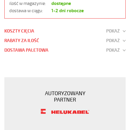
dostępne
ilość w magazynie:
1-2 dni robocze
dostawa w ciągu:
KOSZTY CIĘCIA
POKAŻ
RABATY ZA ILOŚĆ
POKAŻ
DOSTAWA PALETOWA
POKAŻ
JB-
750
3G2,5
Kabel
elastyczny
AUTORYZOWANY
450/750V
PARTNER
żyły
kolorowe
https://www.static.helukabel-
sklep.pl/upload/galleries/products/1510-
JB-