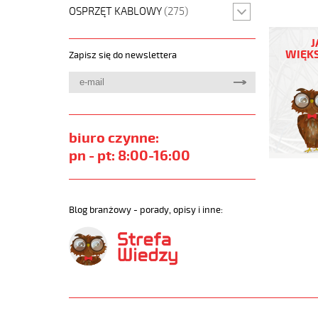
OSPRZĘT KABLOWY
(275)
JB-
750
J
3G120
WIĘKS
Zapisz się do newslettera
Kabel
elastycz
450/750
żyły
kolorowe
https://
biuro czynne:
sklep.pl/
pn - pt: 8:00-16:00
JB-
750.jpg
https://
sklep.pl/
Blog branżowy - porady, opisy i inne:
750-
3g120-
qmmkabe
elastycz
450-
750vzyly
kolorowe