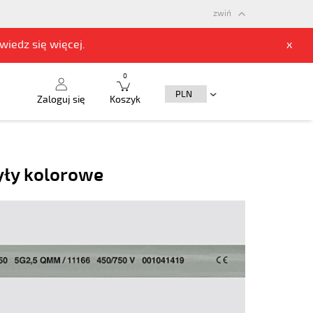
zwiń
owiedz się
więcej.
x
0
Zaloguj się
Koszyk
yły kolorowe