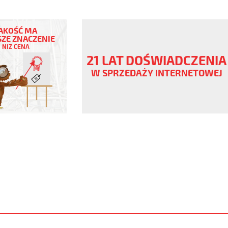
AKOŚĆ MA
ZE ZNACZENIE
NIŻ CENA
ny
21 LAT DOŚWIADCZENIA
V
W SPRZEDAŻY INTERNETOWEJ
www.static.helukabel-
upload/galleries/products/1510-
www.helukabel-
jb-
l-
ny-
-
-