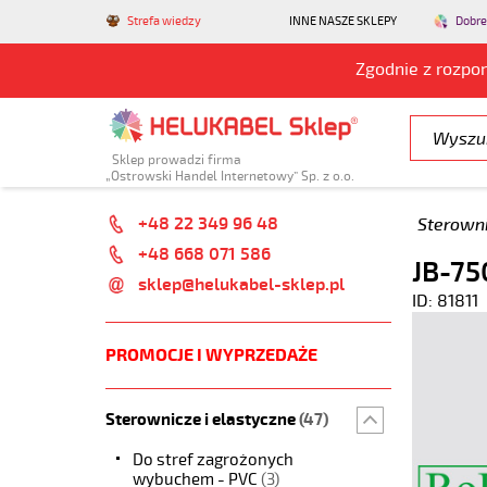
Strefa wiedzy
INNE NASZE SKLEPY
Dobre
Zgodnie z rozpo
Sklep prowadzi firma
„Ostrowski Handel Internetowy” Sp. z o.o.
+48 22 349 96 48
Sterowni
+48 668 071 586
JB-75
sklep@helukabel-sklep.pl
ID: 81811
PROMOCJE I WYPRZEDAŻE
Sterownicze i elastyczne
(47)
Do stref zagrożonych
wybuchem - PVC
(3)