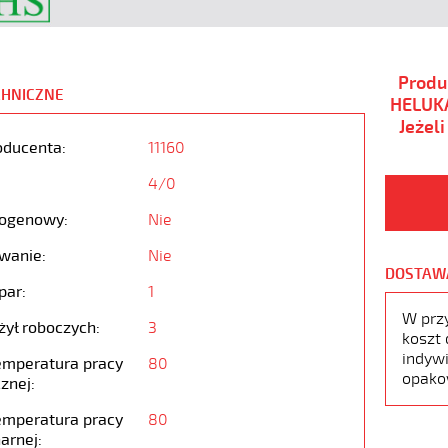
Produ
CHNICZNE
HELUKA
Jeżel
oducenta:
11160
4/0
ogenowy:
Nie
wanie:
Nie
DOSTAW
par:
1
W prz
żył roboczych:
3
koszt 
indywi
emperatura pracy
80
opako
znej:
emperatura pracy
80
arnej: