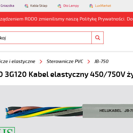
 Gniazdka
Kable Sklep
Oto Lampy
LuxMarket
rządzeniem RODO zmienilismy naszą Politykę Prywatności. D
cze i elastyczne
Sterownicze PVC
JB-750
0 3G120 Kabel elastyczny 450/750V ż