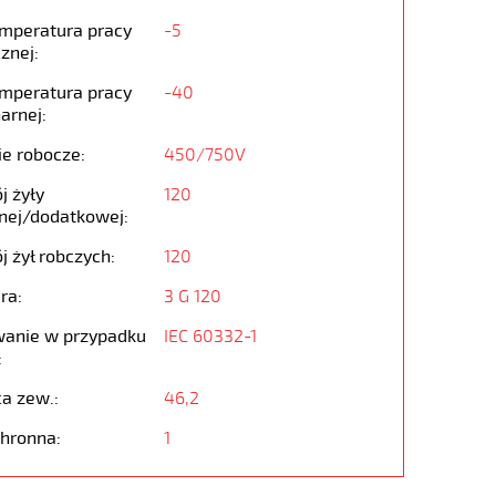
emperatura pracy
-5
znej:
emperatura pracy
-40
arnej:
ie robocze:
450/750V
j żyły
120
nej/dodatkowej:
j żył robczych:
120
ra:
3 G 120
anie w przypadku
IEC 60332-1
:
ca zew.:
46,2
chronna:
1