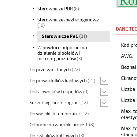
Sterownicze PUR
(8)
Sterownicze-bezhalogenowe
(10)
DANE TE
Sterownicze PVC
(21)
Kod pr
W powłoce odpornej na
działanie bioolejów i
AWG:
mikroorganizmów
(3)
Bezhal
Do przesyłu danych
(22)
Ekrano
Do prowadników kablowych
(21)
Liczba 
Do falowników i napędów
(9)
Liczba 
Servo i wg. norm zagran.
(12)
Max. t
Do wysokich temperatur
(12)
elastyc
Odporne na warunki atmosf.
(8)
Max. t
stacjon
Do zwijaków kablowych
(3)