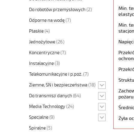
Min. t
Do robotów przemysłowych
(2)
elastyc
Odporne na wodę
(7)
Min. t
stacjon
Płaskie
(4)
Napięc
Jednożyłowe
(26)
Przekró
Koncentryczne
(7)
ochron
Instalacyjne
(3)
Przekró
Telekomunikacyjne i p.poż.
(7)
Struktu
Ziemne, SN i bezpieczeństwa
(18)
Zachow
Do transmisji danych
(64)
pożaru
Media Technology
(24)
Średni
Specjalne
(9)
Żyła o
Spiralne
(5)