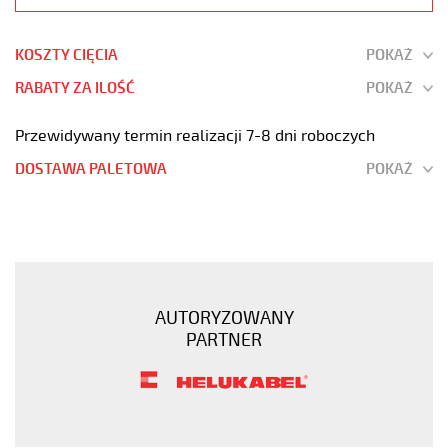
KOSZTY CIĘCIA
POKAŻ
RABATY ZA ILOŚĆ
POKAŻ
Przewidywany termin realizacji 7-8 dni roboczych
DOSTAWA PALETOWA
POKAŻ
JB-
500
9G0,75
Kabel
elastyczny
AUTORYZOWANY
300/500V
PARTNER
żyły
kolorowe
https://www.static.helukabel-
sklep.pl/upload/galleries/products/1509-
JB-