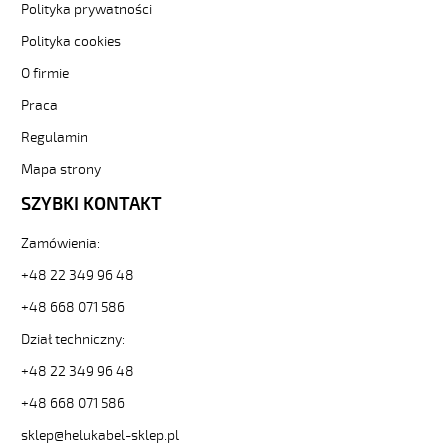
Polityka prywatności
kolorowe
od
Polityka cookies
Hekulabel
O firmie
[kod:
11037].
Praca
HELUKABEL
https://www.static.helukabel-
Regulamin
sklep.pl/upload/galleries/producers/small_
Mapa strony
JB-
500
SZYBKI KONTAKT
9G0,75
Kabel
Zamówienia:
elastyczny
300/500V
+48 22 349 96 48
żyły
+48 668 071 586
kolorowe
81720
Dział techniczny:
11037
+48 22 349 96 48
zł
12,10
+48 668 071 586
2026-
08-
sklep@helukabel-sklep.pl