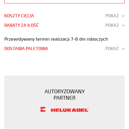
KOSZTY CIĘCIA
POKAŻ
RABATY ZA ILOŚĆ
POKAŻ
Przewidywany termin realizacji 7-8 dni roboczych
DOSTAWA PALETOWA
POKAŻ
JB-
500
8G1
Kabel
elastyczny
AUTORYZOWANY
300/500V
PARTNER
żyły
kolorowe
https://www.static.helukabel-
sklep.pl/upload/galleries/products/1509-
JB-