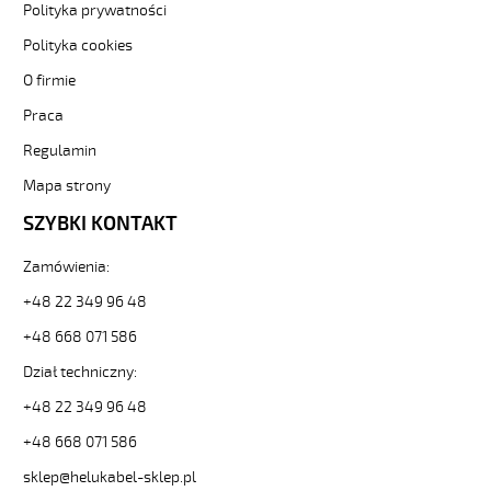
Polityka prywatności
od
Hekulabel
Polityka cookies
[kod:
O firmie
11061].
HELUKABEL
Praca
https://www.static.helukabel-
sklep.pl/upload/galleries/producers/small_
Regulamin
JB-
Mapa strony
500
8G1
SZYBKI KONTAKT
Kabel
elastyczny
Zamówienia:
300/500V
żyły
+48 22 349 96 48
kolorowe
+48 668 071 586
81738
11061
Dział techniczny:
zł
+48 22 349 96 48
13,79
2026-
+48 668 071 586
08-
07T08:30:58+02:00
sklep@helukabel-sklep.pl