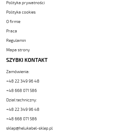
300/500V
Polityka prywatności
żyły
Polityka cookies
kolorowe
od
O firmie
Hekulabel
Praca
[kod:
11059].
Regulamin
HELUKABEL
https://www.static.helukabel-
Mapa strony
sklep.pl/upload/galleries/producers/small_
SZYBKI KONTAKT
JB-
500
Zamówienia:
7G1
Kabel
+48 22 349 96 48
elastyczny
300/500V
+48 668 071 586
żyły
Dział techniczny:
kolorowe
81736
+48 22 349 96 48
11059
+48 668 071 586
zł
7,88
sklep@helukabel-sklep.pl
2026-