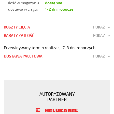
dostępne
ilość w magazynie:
1-2 dni robocze
dostawa w ciągu:
KOSZTY CIĘCIA
POKAŻ
RABATY ZA ILOŚĆ
POKAŻ
Przewidywany termin realizacji 7-8 dni roboczych
DOSTAWA PALETOWA
POKAŻ
JB-
500
7G1
Kabel
elastyczny
AUTORYZOWANY
300/500V
PARTNER
żyły
kolorowe
https://www.static.helukabel-