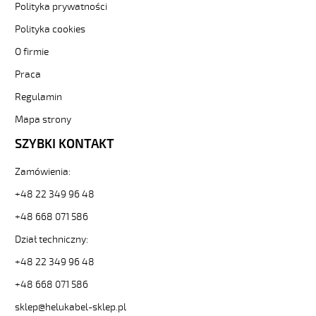
Polityka prywatności
żyły
kolorowe
Polityka cookies
od
O firmie
Hekulabel
[kod:
Praca
11034].
HELUKABEL
Regulamin
https://www.static.helukabel-
Mapa strony
sklep.pl/upload/galleries/producers/small_
JB-
SZYBKI KONTAKT
500
7G0,75
Zamówienia:
Kabel
elastyczny
+48 22 349 96 48
300/500V
+48 668 071 586
żyły
kolorowe
Dział techniczny:
81717
+48 22 349 96 48
11034
zł
+48 668 071 586
5,68
2026-
sklep@helukabel-sklep.pl