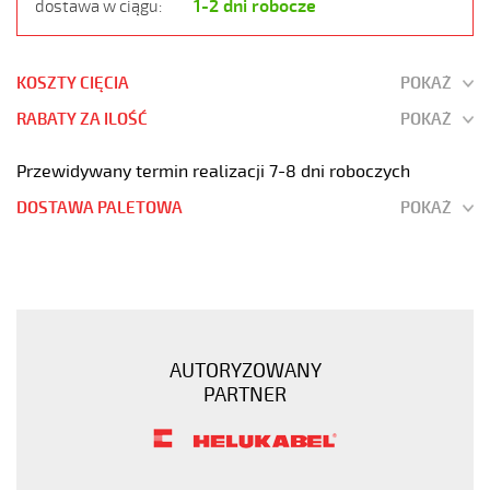
1-2 dni robocze
dostawa w ciągu:
KOSZTY CIĘCIA
POKAŻ
RABATY ZA ILOŚĆ
POKAŻ
Przewidywany termin realizacji 7-8 dni roboczych
DOSTAWA PALETOWA
POKAŻ
JB-
500
7G0,75
Kabel
elastyczny
AUTORYZOWANY
300/500V
PARTNER
żyły
kolorowe
https://www.static.helukabel-
sklep.pl/upload/galleries/products/1509-