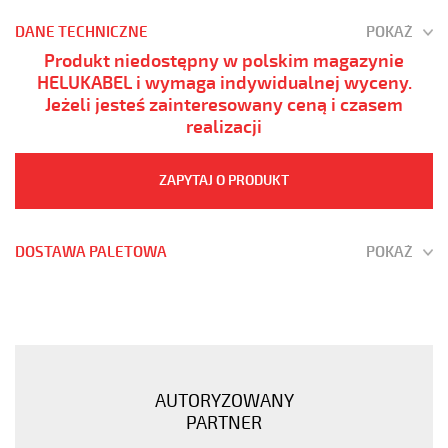
DANE TECHNICZNE
POKAŻ
Produkt niedostępny w polskim magazynie
HELUKABEL i wymaga indywidualnej wyceny.
Jeżeli jesteś zainteresowany ceną i czasem
realizacji
ZAPYTAJ O PRODUKT
DOSTAWA PALETOWA
POKAŻ
JB-
500
6x0,5
Kabel
elastyczny
AUTORYZOWANY
300/500V
PARTNER
żyły