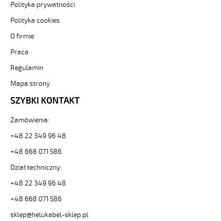
zł
Polityka prywatności
0,00
Polityka cookies
2026-
08-
O firmie
10T01:29:18+02:00
Praca
In
stock
Regulamin
OB-
500
Mapa strony
2x0,5
SZYBKI KONTAKT
Kabel
elastyczny
Zamówienia:
300/500V
żyły
+48 22 349 96 48
kolorowe
+48 668 071 586
https://www.helukabel-
sklep.pl/ob-
Dział techniczny:
500-
3x0-
+48 22 349 96 48
5-
+48 668 071 586
qmmkabel-
elastyczny-
sklep@helukabel-sklep.pl