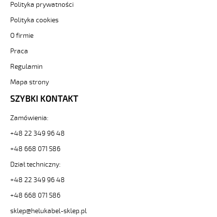
Polityka prywatności
Kabel
elastyczny
Polityka cookies
300/500V
O firmie
żyły
kolorowe
Praca
od
Hekulabel
Regulamin
[kod:
Mapa strony
11109].
HELUKABEL
SZYBKI KONTAKT
https://www.static.helukabel-
sklep.pl/upload/galleries/producers/small_
Zamówienia:
JB-
+48 22 349 96 48
500
5G2,5
+48 668 071 586
Kabel
elastyczny
Dział techniczny:
300/500V
+48 22 349 96 48
żyły
kolorowe
+48 668 071 586
81771
sklep@helukabel-sklep.pl
11109