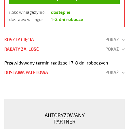
dostępne
ilość w magazynie:
1-2 dni robocze
dostawa w ciągu:
KOSZTY CIĘCIA
POKAŻ
RABATY ZA ILOŚĆ
POKAŻ
Przewidywany termin realizacji 7-8 dni roboczych
DOSTAWA PALETOWA
POKAŻ
JB-
500
5G2,5
Kabel
elastyczny
AUTORYZOWANY
300/500V
PARTNER
żyły