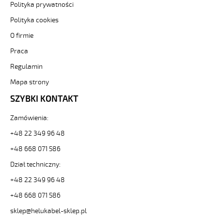
5G1,5
Polityka prywatności
Kabel
Polityka cookies
elastyczny
300/500V
O firmie
żyły
kolorowe
Praca
od
Regulamin
Hekulabel
[kod:
Mapa strony
11082].
SZYBKI KONTAKT
HELUKABEL
https://www.static.helukabel-
sklep.pl/upload/galleries/producers/small_
Zamówienia:
JB-
+48 22 349 96 48
500
5G1,5
+48 668 071 586
Kabel
Dział techniczny:
elastyczny
300/500V
+48 22 349 96 48
żyły
kolorowe
+48 668 071 586
81753
sklep@helukabel-sklep.pl
11082