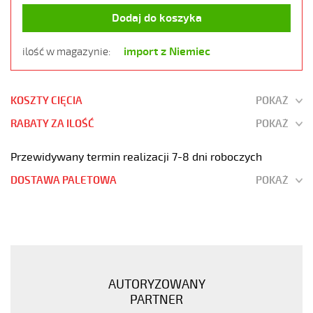
Dodaj do koszyka
import z Niemiec
ilość w magazynie:
KOSZTY CIĘCIA
POKAŻ
RABATY ZA ILOŚĆ
POKAŻ
Przewidywany termin realizacji 7-8 dni roboczych
DOSTAWA PALETOWA
POKAŻ
JB-
500
5G1,5
Kabel
elastyczny
AUTORYZOWANY
300/500V
PARTNER
żyły