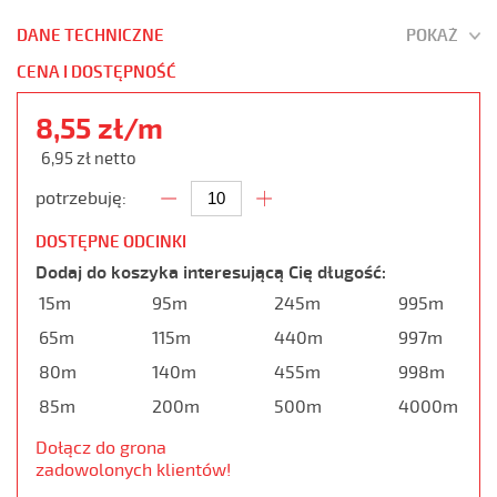
DANE TECHNICZNE
POKAŻ
CENA I DOSTĘPNOŚĆ
8,55 zł/m
6,95 zł netto
potrzebuję:
DOSTĘPNE ODCINKI
Dodaj do koszyka interesującą Cię długość:
15m
95m
245m
995m
65m
115m
440m
997m
80m
140m
455m
998m
85m
200m
500m
4000m
Dołącz do grona
zadowolonych klientów!