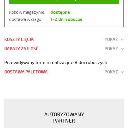
dostępne
ilość w magazynie:
1-2 dni robocze
dostawa w ciągu:
KOSZTY CIĘCIA
POKAŻ
RABATY ZA ILOŚĆ
POKAŻ
Przewidywany termin realizacji 7-8 dni roboczych
DOSTAWA PALETOWA
POKAŻ
JB-
500
4G2,5
Kabel
elastyczny
AUTORYZOWANY
300/500V
PARTNER
żyły