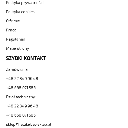
Polityka prywatności
Kabel
elastyczny
Polityka cookies
300/500V
O firmie
żyły
kolorowe
Praca
od
Hekulabel
Regulamin
[kod:
Mapa strony
11107].
HELUKABEL
SZYBKI KONTAKT
https://www.static.helukabel-
sklep.pl/upload/galleries/producers/small_
Zamówienia:
JB-
+48 22 349 96 48
500
4G2,5
+48 668 071 586
Kabel
elastyczny
Dział techniczny:
300/500V
+48 22 349 96 48
żyły
kolorowe
+48 668 071 586
81769
sklep@helukabel-sklep.pl
11107