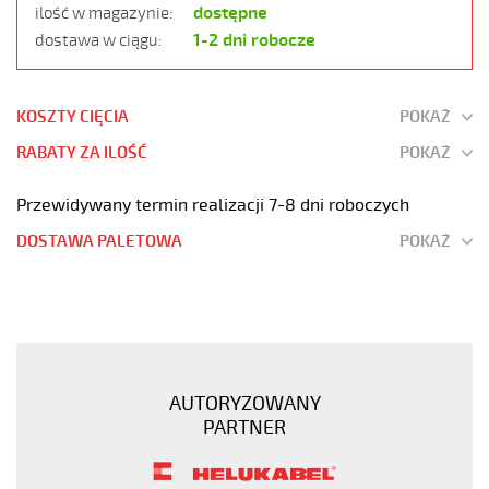
dostępne
ilość w magazynie:
1-2 dni robocze
dostawa w ciągu:
KOSZTY CIĘCIA
POKAŻ
RABATY ZA ILOŚĆ
POKAŻ
Przewidywany termin realizacji 7-8 dni roboczych
DOSTAWA PALETOWA
POKAŻ
JB-
500
4G1,5
Kabel
elastyczny
AUTORYZOWANY
300/500V
PARTNER
żyły
kolorowe
https://www.static.helukabel-