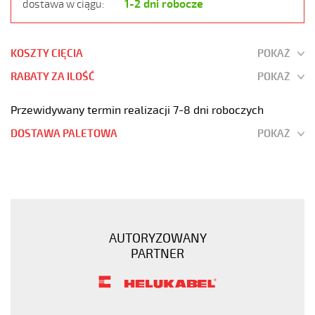
1-2 dni robocze
dostawa w ciągu:
KOSZTY CIĘCIA
POKAŻ
RABATY ZA ILOŚĆ
POKAŻ
Przewidywany termin realizacji 7-8 dni roboczych
DOSTAWA PALETOWA
POKAŻ
JB-
500
3G0,5
Kabel
elastyczny
AUTORYZOWANY
300/500V
PARTNER
żyły
kolorowe
https://www.static.helukabel-
sklep.pl/upload/galleries/products/1509-