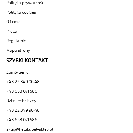
Polityka prywatności
Hekulabel
[kod:
Polityka cookies
11002].
O firmie
HELUKABEL
https://www.static.helukabel-
Praca
sklep.pl/upload/galleries/producers/small_
JB-
Regulamin
500
Mapa strony
3G0,5
Kabel
SZYBKI KONTAKT
elastyczny
300/500V
Zamówienia:
żyły
kolorowe
+48 22 349 96 48
81694
+48 668 071 586
11002
zł
Dział techniczny:
2,19
+48 22 349 96 48
2026-
08-
+48 668 071 586
09T02:59:15+02:00
In
sklep@helukabel-sklep.pl