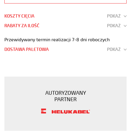
KOSZTY CIĘCIA
POKAŻ
RABATY ZA ILOŚĆ
POKAŻ
Przewidywany termin realizacji 7-8 dni roboczych
DOSTAWA PALETOWA
POKAŻ
JB-
500
16G1,5
Kabel
elastyczny
AUTORYZOWANY
300/500V
PARTNER
żyły
kolorowe
https://www.static.helukabel-
sklep.pl/upload/galleries/products/1509-
JB-