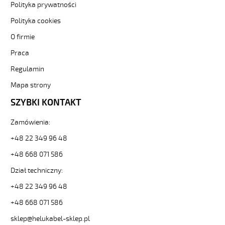
Polityka prywatności
kolorowe
od
Polityka cookies
Hekulabel
O firmie
[kod:
11091].
Praca
HELUKABEL
https://www.static.helukabel-
Regulamin
sklep.pl/upload/galleries/producers/small_
Mapa strony
JB-
500
SZYBKI KONTAKT
16G1,5
Kabel
Zamówienia:
elastyczny
300/500V
+48 22 349 96 48
żyły
+48 668 071 586
kolorowe
81762
Dział techniczny:
11091
+48 22 349 96 48
zł
61,56
+48 668 071 586
2026-
08-
sklep@helukabel-sklep.pl