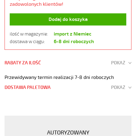
zadowolonych klientów!
Dodaj do koszyka
import z Niemiec
ilość w magazynie:
6-8 dni roboczych
dostawa w ciągu:
RABATY ZA ILOŚĆ
POKAŻ
Przewidywany termin realizacji 7-8 dni roboczych
DOSTAWA PALETOWA
POKAŻ
HELUTOP
HT-
R
M40x1,5
RAL9005
AUTORYZOWANY