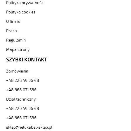
Polityka prywatności
23mm-
903557.jpg
Polityka cookies
https://www.helukabel-
sklep.pl/helutop-
O firmie
ht-
Praca
r-
m40x1-
Regulamin
5-
Mapa strony
ral9005dlawik-
z-
SZYBKI KONTAKT
redukcja-
otworuzakres-
Zamówienia:
14-
5-
+48 22 349 96 48
do-
+48 668 071 586
33mm-
3-
Dział techniczny:
96305
+48 22 349 96 48
OSPRZĘT
KABLOWY.
+48 668 071 586
HELUTOP
HT-
sklep@helukabel-sklep.pl