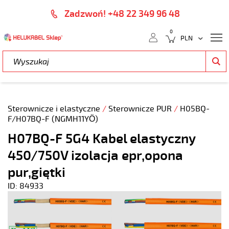
Zadzwoń! +48 22 349 96 48
0
Sterownicze i elastyczne
/
Sterownicze PUR
/
H05BQ-
F/H07BQ-F (NGMH11YÖ)
H07BQ-F 5G4 Kabel elastyczny
450/750V izolacja epr,opona
pur,giętki
ID: 84933