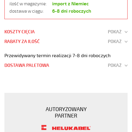
import z Niemiec
ilość w magazynie:
6-8 dni roboczych
dostawa w ciągu:
KOSZTY CIĘCIA
POKAŻ
RABATY ZA ILOŚĆ
POKAŻ
Przewidywany termin realizacji 7-8 dni roboczych
DOSTAWA PALETOWA
POKAŻ
H07BQ-
F
5G4
Kabel
elastyczny
AUTORYZOWANY
450/750V
PARTNER
izolacja
epr,opona
pur,giętki