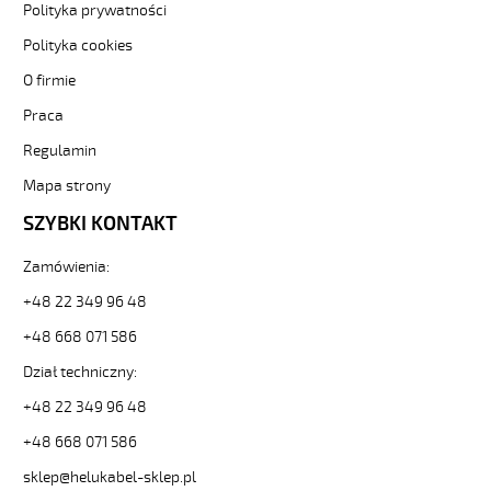
i
Polityka prywatności
elastyczne.
Polityka cookies
H07BQ-
F
O firmie
5G4
Praca
Kabel
elastyczny
Regulamin
450/750V
izolacja
Mapa strony
epr,opona
SZYBKI KONTAKT
pur,giętki
od
Zamówienia:
Hekulabel
[kod:
+48 22 349 96 48
22080].
HELUKABEL
+48 668 071 586
https://www.static.helukabel-
Dział techniczny:
sklep.pl/upload/galleries/producers/small_
H07BQ-
+48 22 349 96 48
F
+48 668 071 586
5G4
Kabel
sklep@helukabel-sklep.pl