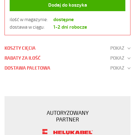
Dodaj do koszyka
dostępne
ilość w magazynie:
1-2 dni robocze
dostawa w ciągu:
KOSZTY CIĘCIA
POKAŻ
RABATY ZA ILOŚĆ
POKAŻ
DOSTAWA PALETOWA
POKAŻ
H07BQ-
F
5G2,5
Kabel
elastyczny
AUTORYZOWANY
450/750V
PARTNER
izolacja
epr,opona