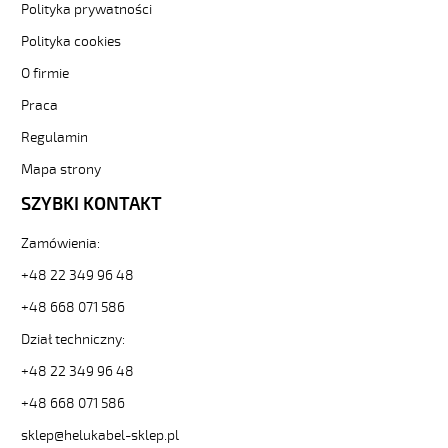
Polityka prywatności
Sterownicze
i
Polityka cookies
elastyczne.
H07BQ-
O firmie
F
Praca
5G2,5
Kabel
Regulamin
elastyczny
Mapa strony
450/750V
izolacja
SZYBKI KONTAKT
epr,opona
pur,giętki
Zamówienia:
od
Hekulabel
+48 22 349 96 48
[kod:
+48 668 071 586
22067].
HELUKABEL
Dział techniczny:
https://www.static.helukabel-
sklep.pl/upload/galleries/producers/small_
+48 22 349 96 48
H07BQ-
+48 668 071 586
F
5G2,5
sklep@helukabel-sklep.pl