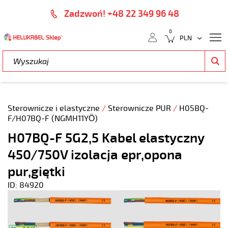
Zadzwoń! +48 22 349 96 48
0
Sterownicze i elastyczne
/
Sterownicze PUR
/
H05BQ-
F/H07BQ-F (NGMH11YÖ)
H07BQ-F 5G2,5 Kabel elastyczny
450/750V izolacja epr,opona
pur,giętki
ID: 84920