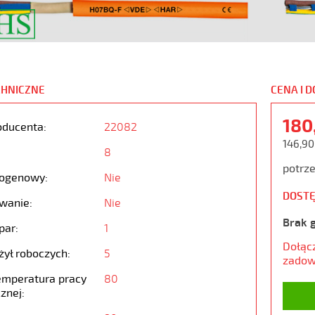
CHNICZNE
CENA I 
180
oducenta:
22082
146,90
8
potrze
ogenowy:
Nie
DOSTĘ
wanie:
Nie
Brak 
par:
1
Dołąc
żył roboczych:
5
zadow
emperatura pracy
80
znej: