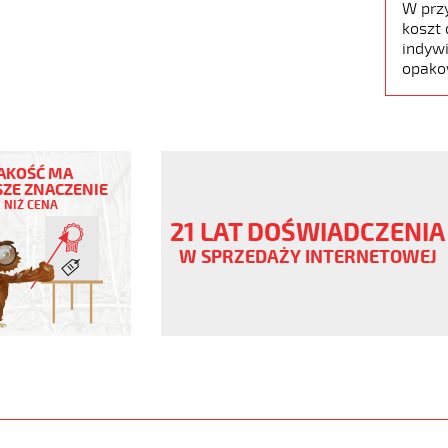
W prz
koszt 
indywi
opako
AKOŚĆ MA
ZE ZNACZENIE
NIŻ CENA
ny
21 LAT DOŚWIADCZENIA
V
W SPRZEDAŻY INTERNETOWEJ
a
www.static.helukabel-
upload/galleries/products/1535-
O.jpg