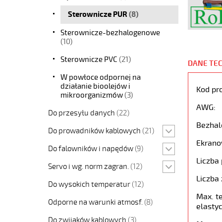
Sterownicze PUR
(8)
Sterownicze-bezhalogenowe
(10)
Sterownicze PVC
(21)
DANE TE
W powłoce odpornej na
działanie bioolejów i
Kod pr
mikroorganizmów
(3)
AWG:
Do przesyłu danych
(22)
Bezhal
Do prowadników kablowych
(21)
Ekrano
Do falowników i napędów
(9)
Liczba 
Servo i wg. norm zagran.
(12)
Liczba 
Do wysokich temperatur
(12)
Max. t
Odporne na warunki atmosf.
(8)
elastyc
Do zwijaków kablowych
(3)