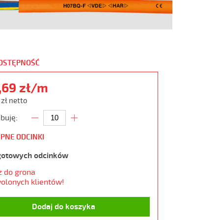
DOSTĘPNOŚĆ
,69 zł/m
 zł netto
buję:
PNE ODCINKI
gotowych odcinków
z do grona
olonych klientów!
Dodaj do koszyka