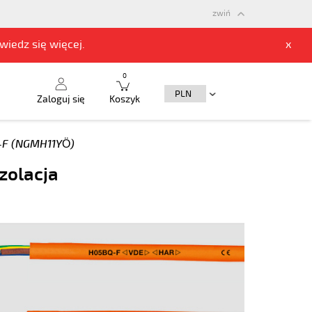
zwiń
owiedz się
więcej.
x
0
Zaloguj się
Koszyk
F (NGMH11YÖ)
zolacja