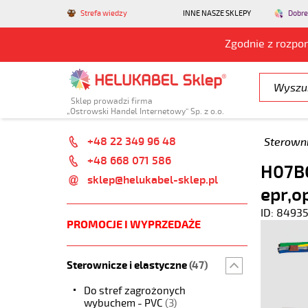
Strefa wiedzy
INNE NASZE SKLEPY
Dobre
Zgodnie z rozpo
Sklep prowadzi firma
„Ostrowski Handel Internetowy” Sp. z o.o.
+48 22 349 96 48
Sterowni
+48 668 071 586
H07BQ
sklep@helukabel-sklep.pl
epr,o
ID: 8493
PROMOCJE I WYPRZEDAŻE
Sterownicze i elastyczne
(47)
Do stref zagrożonych
wybuchem - PVC
(3)