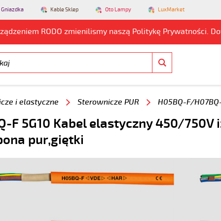
 Gniazdka
Kable Sklep
Oto Lampy
LuxMarket
rządzeniem RODO zmienilismy naszą Politykę Prywatności. D
cze i elastyczne
Sterownicze PUR
H05BQ-F/H07BQ-
-F 5G10 Kabel elastyczny 450/750V i
pona pur,giętki
5