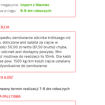
import z Niemiec
w magazynie:
6-8 dni roboczych
a w ciągu:
CIĘCIA
ypadku zamówienia odcinka krótszego niż
 doliczona jest opłata za cięcie w
ści 50,00 zł netto (61,50 brutto) chyba,
i odcinek jest dostępny powyżej. Min.
ć możliwa do realizacji to 10mb. Dla kabli
ze pow. 1500 kg/km koszt cięcia ustalany
ndywidualnie do zamówienia.
ZA ILOŚĆ
wany termin realizacji 7-8 dni roboczych
A PALETOWA