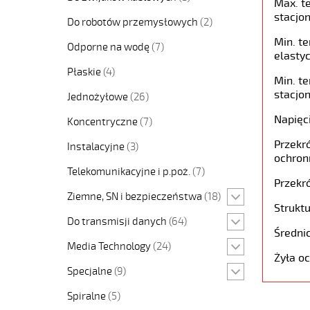
Max. t
stacjon
Do robotów przemysłowych
(2)
Min. t
Odporne na wodę
(7)
elastyc
Płaskie
(4)
Min. t
stacjon
Jednożyłowe
(26)
Napięc
Koncentryczne
(7)
Przekró
Instalacyjne
(3)
ochron
Telekomunikacyjne i p.poż.
(7)
Przekró
Ziemne, SN i bezpieczeństwa
(18)
Struktu
Do transmisji danych
(64)
Średni
Media Technology
(24)
Żyła o
Specjalne
(9)
Spiralne
(5)