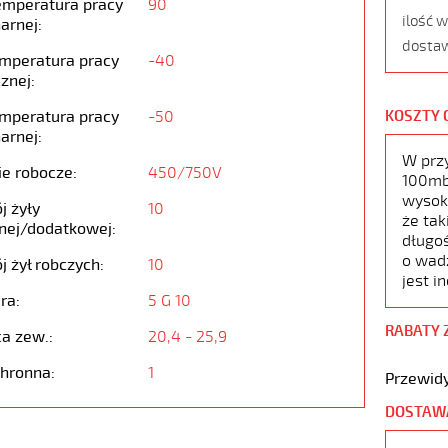
emperatura pracy
90
ilość 
arnej:
dostaw
emperatura pracy
-40
znej:
emperatura pracy
-50
KOSZTY 
arnej:
W prz
ie robocze:
450/750V
100mb,
wysoko
j żyły
10
że tak
nej/dodatkowej:
długoś
o wad
j żył robczych:
10
jest i
ra:
5 G 10
RABATY 
ca zew.:
20,4 - 25,9
chronna:
1
Przewidy
DOSTAW