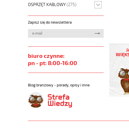
OSPRZĘT KABLOWY
(275)
Zapisz się do newslettera
H07BQ-
F
J
5G10
WIĘKS
biuro czynne:
Kabel
pn - pt: 8:00-16:00
elastycz
450/750
izolacja
epr,opon
Blog branżowy - porady, opisy i inne:
pur,giętki
https://
sklep.pl/
H05BQ-
F-
H07BQ-
F-
NGMH11Y