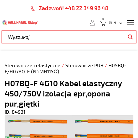
Zadzwoń! +48 22 349 96 48
0
Sterownicze i elastyczne
/
Sterownicze PUR
/
H05BQ-
F/H07BQ-F (NGMH11YÖ)
H07BQ-F 4G10 Kabel elastyczny
450/750V izolacja epr,opona
pur,giętki
ID: 84931