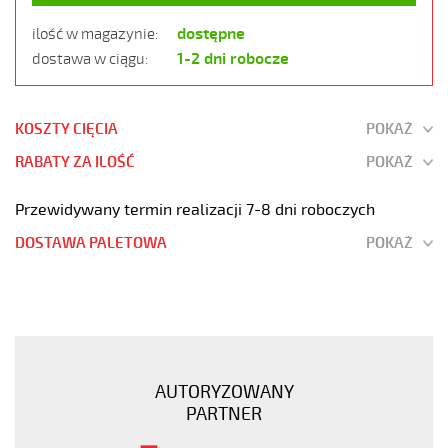
dostępne
ilość w magazynie:
1-2 dni robocze
dostawa w ciągu:
KOSZTY CIĘCIA
POKAŻ
RABATY ZA ILOŚĆ
POKAŻ
Przewidywany termin realizacji 7-8 dni roboczych
DOSTAWA PALETOWA
POKAŻ
H07BQ-
F
4G10
Kabel
elastyczny
AUTORYZOWANY
450/750V
PARTNER
izolacja
epr,opona