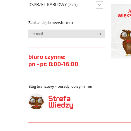
H07BQ-
OSPRZĘT KABLOWY
(275)
F
J
3G16
WIĘKS
Kabel
Zapisz się do newslettera
elastycz
450/750
izolacja
epr,opon
pur,giętki
https://
biuro czynne:
sklep.pl/
pn - pt: 8:00-16:00
H05BQ-
F-
H07BQ-
F-
Blog branżowy - porady, opisy i inne:
NGMH11Y
https://
sklep.pl
f-
3g16-
qmmkabe
elastycz
450-