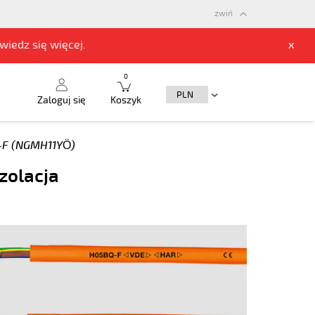
zwiń
owiedz się
więcej.
x
0
Zaloguj się
Koszyk
F (NGMH11YÖ)
zolacja