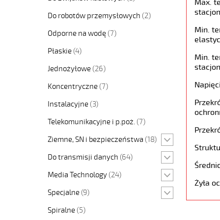
Max. t
stacjon
Do robotów przemysłowych
(2)
Min. t
Odporne na wodę
(7)
elastyc
Płaskie
(4)
Min. t
stacjon
Jednożyłowe
(26)
Napięc
Koncentryczne
(7)
Przekró
Instalacyjne
(3)
ochron
Telekomunikacyjne i p.poż.
(7)
Przekró
Ziemne, SN i bezpieczeństwa
(18)
Struktu
Do transmisji danych
(64)
Średni
Media Technology
(24)
Żyła o
Specjalne
(9)
Spiralne
(5)