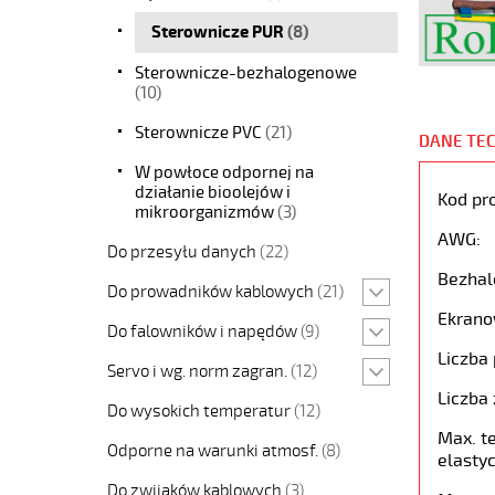
Sterownicze PUR
(8)
Sterownicze-bezhalogenowe
(10)
Sterownicze PVC
(21)
DANE TE
W powłoce odpornej na
działanie bioolejów i
Kod pr
mikroorganizmów
(3)
AWG:
Do przesyłu danych
(22)
Bezhal
Do prowadników kablowych
(21)
Ekrano
Do falowników i napędów
(9)
Liczba 
Servo i wg. norm zagran.
(12)
Liczba 
Do wysokich temperatur
(12)
Max. t
Odporne na warunki atmosf.
(8)
elastyc
Do zwijaków kablowych
(3)