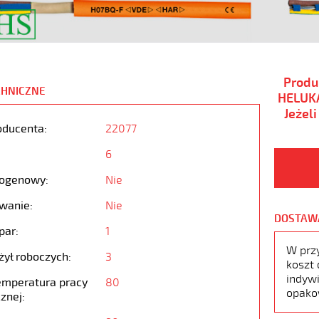
Produ
CHNICZNE
HELUKA
Jeżel
oducenta:
22077
6
ogenowy:
Nie
wanie:
Nie
DOSTAW
par:
1
W prz
żył roboczych:
3
koszt 
indywi
emperatura pracy
80
opako
znej: