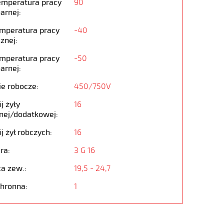
emperatura pracy
90
arnej:
emperatura pracy
-40
znej:
emperatura pracy
-50
arnej:
ie robocze:
450/750V
j żyły
16
nej/dodatkowej:
j żył robczych:
16
ra:
3 G 16
ca zew.:
19,5 - 24,7
chronna:
1