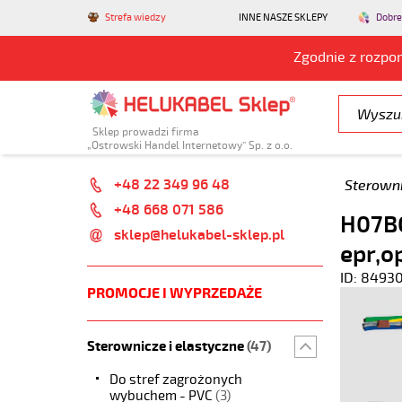
Strefa wiedzy
INNE NASZE SKLEPY
Dobre
Zgodnie z rozpo
Sklep prowadzi firma
„Ostrowski Handel Internetowy” Sp. z o.o.
+48 22 349 96 48
Sterowni
+48 668 071 586
H07BQ
sklep@helukabel-sklep.pl
epr,o
ID: 8493
PROMOCJE I WYPRZEDAŻE
Sterownicze i elastyczne
(47)
Do stref zagrożonych
wybuchem - PVC
(3)