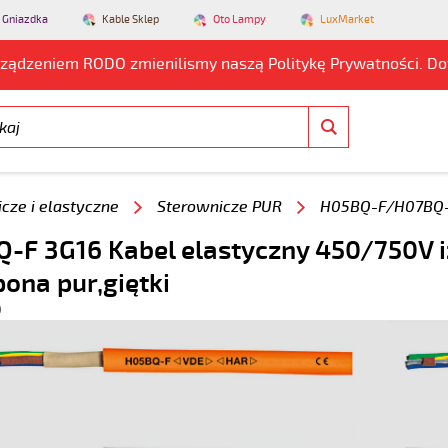
 Gniazdka
Kable Sklep
Oto Lampy
LuxMarket
rządzeniem RODO zmienilismy naszą Politykę Prywatności. D
cze i elastyczne
Sterownicze PUR
H05BQ-F/H07BQ-
-F 3G16 Kabel elastyczny 450/750V i
pona pur,giętki
0