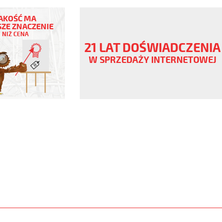
AKOŚĆ MA
ZE ZNACZENIE
NIŻ CENA
ny
21 LAT DOŚWIADCZENIA
V
W SPRZEDAŻY INTERNETOWEJ
a
www.static.helukabel-
upload/galleries/products/1535-
O.jpg
www.helukabel-
/h07bq-
l-
ny-