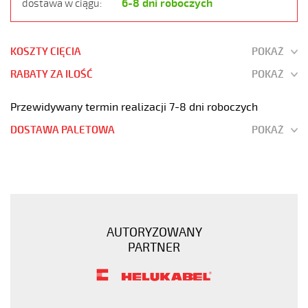
6-8 dni roboczych
dostawa w ciągu:
KOSZTY CIĘCIA
POKAŻ
RABATY ZA ILOŚĆ
POKAŻ
Przewidywany termin realizacji 7-8 dni roboczych
DOSTAWA PALETOWA
POKAŻ
H05VV5-
F
8G0,75
Kabel
elastyczny
AUTORYZOWANY
300/500V
PARTNER
(nyslyö-
jz)
olejoodporny
https://www.static.helukabel-