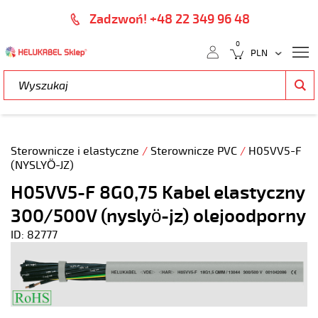
Zadzwoń! +48 22 349 96 48
0
Sterownicze i elastyczne
/
Sterownicze PVC
/
H05VV5-F
(NYSLYÖ-JZ)
H05VV5-F 8G0,75 Kabel elastyczny
300/500V (nyslyö-jz) olejoodporny
ID: 82777