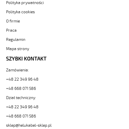
Polityka prywatności
F
8G0,75
Polityka cookies
Kabel
O firmie
elastyczny
300/500V
Praca
(nyslyö-
jz)
Regulamin
olejoodporny
Mapa strony
od
Hekulabel
SZYBKI KONTAKT
[kod:
13926].
Zamówienia:
HELUKABEL
https://www.static.helukabel-
+48 22 349 96 48
sklep.pl/upload/galleries/producers/small_
+48 668 071 586
H05VV5-
F
Dział techniczny:
8G0,75
+48 22 349 96 48
Kabel
elastyczny
+48 668 071 586
300/500V
(nyslyö-
sklep@helukabel-sklep.pl