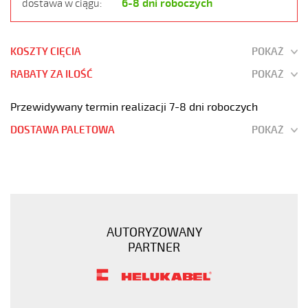
6-8 dni roboczych
dostawa w ciągu:
KOSZTY CIĘCIA
POKAŻ
RABATY ZA ILOŚĆ
POKAŻ
Przewidywany termin realizacji 7-8 dni roboczych
DOSTAWA PALETOWA
POKAŻ
H05VV5-
F
7G0,5
Kabel
elastyczny
AUTORYZOWANY
300/500V
PARTNER
(nyslyö-
jz)
olejoodporny
https://www.static.helukabel-