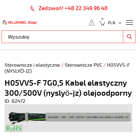
Zadzwoń! +48 22 349 96 48
0
Sterownicze i elastyczne
/
Sterownicze PVC
/
H05VV5-F
(NYSLYÖ-JZ)
H05VV5-F 7G0,5 Kabel elastyczny
300/500V (nyslyö-jz) olejoodporny
ID: 82472