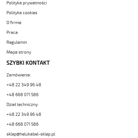
Polityka prywatności
F
7G0,5
Polityka cookies
Kabel
O firmie
elastyczny
300/500V
Praca
(nyslyö-
jz)
Regulamin
olejoodporny
Mapa strony
od
Hekulabel
SZYBKI KONTAKT
[kod:
13005].
Zamówienia:
HELUKABEL
https://www.static.helukabel-
+48 22 349 96 48
sklep.pl/upload/galleries/producers/small_
+48 668 071 586
H05VV5-
F
Dział techniczny:
7G0,5
+48 22 349 96 48
Kabel
elastyczny
+48 668 071 586
300/500V
(nyslyö-
sklep@helukabel-sklep.pl