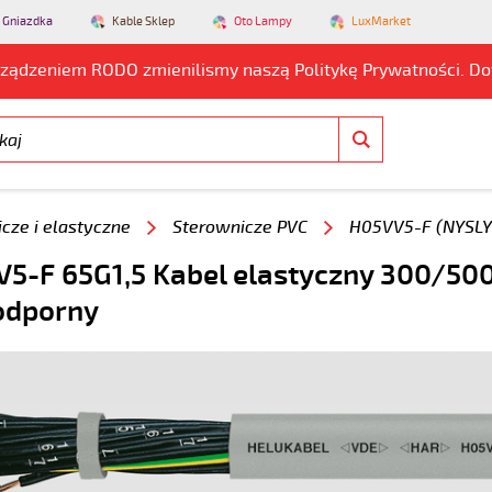
 Gniazdka
Kable Sklep
Oto Lampy
LuxMarket
rządzeniem RODO zmienilismy naszą Politykę Prywatności. D
cze i elastyczne
Sterownicze PVC
H05VV5-F (NYSLY
5-F 65G1,5 Kabel elastyczny 300/500V
odporny