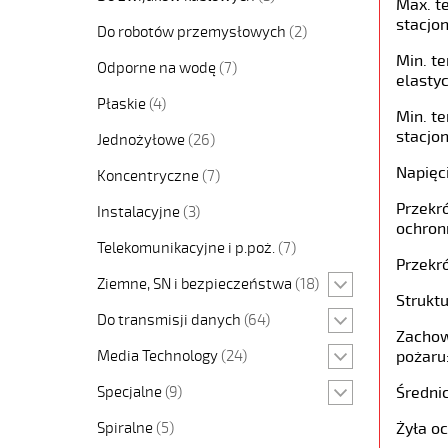
Max. t
stacjon
Do robotów przemysłowych
(2)
Min. t
Odporne na wodę
(7)
elastyc
Płaskie
(4)
Min. t
stacjon
Jednożyłowe
(26)
Napięc
Koncentryczne
(7)
Przekró
Instalacyjne
(3)
ochron
Telekomunikacyjne i p.poż.
(7)
Przekró
Ziemne, SN i bezpieczeństwa
(18)
Struktu
Do transmisji danych
(64)
Zachow
Media Technology
(24)
pożaru
Specjalne
(9)
Średni
Spiralne
(5)
Żyła o