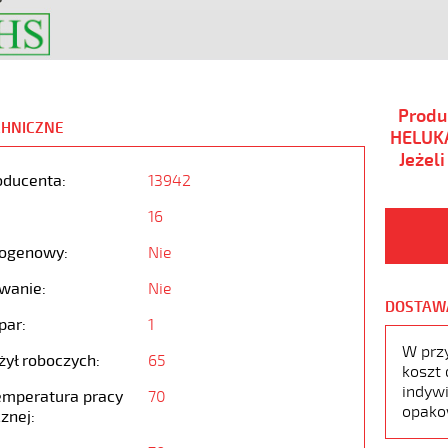
Produ
CHNICZNE
HELUKA
Jeżel
oducenta:
13942
16
ogenowy:
Nie
wanie:
Nie
DOSTAW
par:
1
W prz
żył roboczych:
65
koszt 
indywi
emperatura pracy
70
opako
znej: