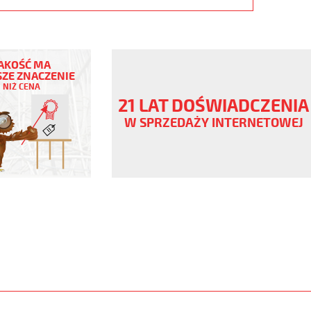
AKOŚĆ MA
ZE ZNACZENIE
NIŻ CENA
ny
21 LAT DOŚWIADCZENIA
V
W SPRZEDAŻY INTERNETOWEJ
orny
www.static.helukabel-
/upload/galleries/products/1505-
www.helukabel-
/h05vv5-