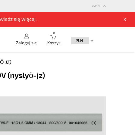
zwiń
owiedz się
więcej.
x
0
Zaloguj się
Koszyk
Ö-JZ)
 (nyslyö-jz)