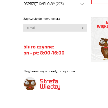
OSPRZĘT KABLOWY
(275)
H05VV5-
Zapisz się do newslettera
F
J
65G1,5
WIĘKS
Kabel
elastycz
300/500
(nyslyö-
biuro czynne:
jz)
pn - pt: 8:00-16:00
olejoodp
https://
sklep.pl
H05VV5-
Blog branżowy - porady, opisy i inne:
F-
NYSLYO-
JZ.jpg
https://
sklep.pl
f-
65g1-
5-