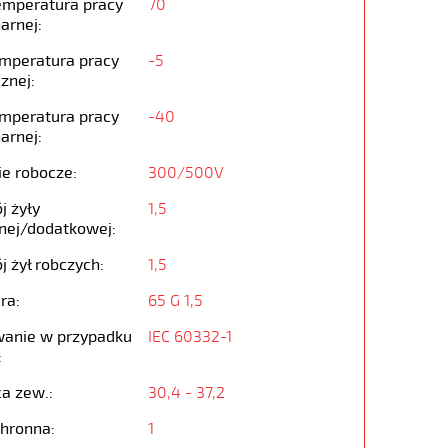
emperatura pracy
70
arnej:
emperatura pracy
-5
znej:
emperatura pracy
-40
arnej:
ie robocze:
300/500V
j żyły
1,5
nej/dodatkowej:
j żył robczych:
1,5
ra:
65 G 1,5
anie w przypadku
IEC 60332-1
:
ca zew.:
30,4 - 37,2
chronna:
1