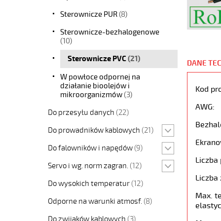
Sterownicze PUR
(8)
Sterownicze-bezhalogenowe
(10)
Sterownicze PVC
(21)
DANE TE
W powłoce odpornej na
działanie bioolejów i
Kod pr
mikroorganizmów
(3)
AWG:
Do przesyłu danych
(22)
Bezhal
Do prowadników kablowych
(21)
Ekrano
Do falowników i napędów
(9)
Liczba 
Servo i wg. norm zagran.
(12)
Liczba 
Do wysokich temperatur
(12)
Max. t
Odporne na warunki atmosf.
(8)
elastyc
Do zwijaków kablowych
(3)