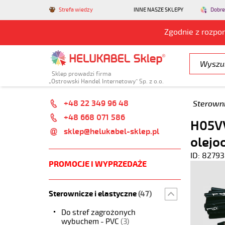
Strefa wiedzy
INNE NASZE SKLEPY
Dobre
Zgodnie z rozpo
Sklep prowadzi firma
„Ostrowski Handel Internetowy” Sp. z o.o.
+48 22 349 96 48
Sterowni
+48 668 071 586
H05VV
sklep@helukabel-sklep.pl
olejo
ID: 82793
PROMOCJE I WYPRZEDAŻE
Sterownicze i elastyczne
(47)
Do stref zagrożonych
wybuchem - PVC
(3)