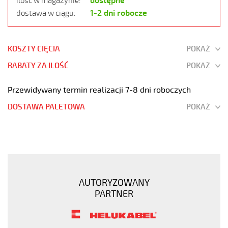
dostępne
ilość w magazynie:
1-2 dni robocze
dostawa w ciągu:
KOSZTY CIĘCIA
POKAŻ
RABATY ZA ILOŚĆ
POKAŻ
Przewidywany termin realizacji 7-8 dni roboczych
DOSTAWA PALETOWA
POKAŻ
H05VV5-
F
5G0,75
Kabel
elastyczny
AUTORYZOWANY
300/500V
PARTNER
(nyslyö-
jz)
olejoodporny