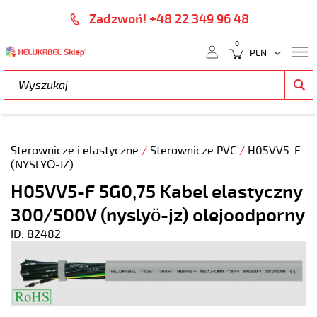
Zadzwoń! +48 22 349 96 48
0
Sterownicze i elastyczne
/
Sterownicze PVC
/
H05VV5-F
(NYSLYÖ-JZ)
H05VV5-F 5G0,75 Kabel elastyczny
300/500V (nyslyö-jz) olejoodporny
ID: 82482