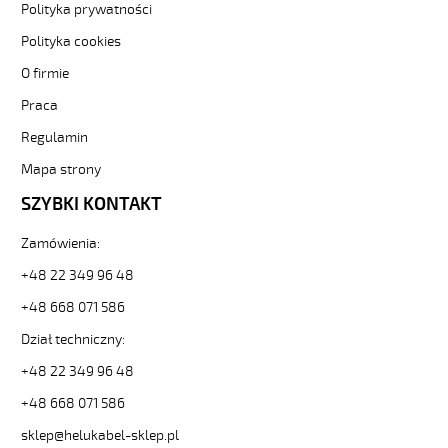
Polityka prywatności
H05VV5-
F
Polityka cookies
5G0,75
O firmie
Kabel
elastyczny
Praca
300/500V
(nyslyö-
Regulamin
jz)
Mapa strony
olejoodporny
od
SZYBKI KONTAKT
Hekulabel
[kod:
Zamówienia:
13015].
HELUKABEL
+48 22 349 96 48
https://www.static.helukabel-
+48 668 071 586
sklep.pl/upload/galleries/producers/small_
H05VV5-
Dział techniczny:
F
+48 22 349 96 48
5G0,75
Kabel
+48 668 071 586
elastyczny
300/500V
sklep@helukabel-sklep.pl