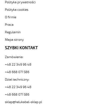
Polityka prywatności
H05VV5-
F
Polityka cookies
5G0,5
O firmie
Kabel
elastyczny
Praca
300/500V
(nyslyö-
Regulamin
jz)
Mapa strony
olejoodporny
od
SZYBKI KONTAKT
Hekulabel
[kod:
Zamówienia:
13003].
HELUKABEL
+48 22 349 96 48
https://www.static.helukabel-
+48 668 071 586
sklep.pl/upload/galleries/producers/small_
H05VV5-
Dział techniczny:
F
+48 22 349 96 48
5G0,5
Kabel
+48 668 071 586
elastyczny
300/500V
sklep@helukabel-sklep.pl