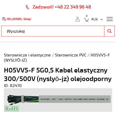
Zadzwoń! +48 22 349 96 48
0
Sterownicze i elastyczne
/
Sterownicze PVC
/
H05VV5-F
(NYSLYÖ-JZ)
H05VV5-F 5G0,5 Kabel elastyczny
300/500V (nyslyö-jz) olejoodporny
ID: 82470