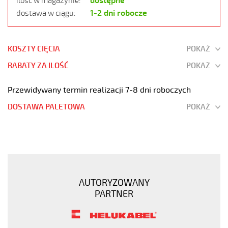
dostępne
ilość w magazynie:
1-2 dni robocze
dostawa w ciągu:
KOSZTY CIĘCIA
POKAŻ
RABATY ZA ILOŚĆ
POKAŻ
Przewidywany termin realizacji 7-8 dni roboczych
DOSTAWA PALETOWA
POKAŻ
H05VV5-
F
5G0,5
Kabel
elastyczny
AUTORYZOWANY
300/500V
PARTNER
(nyslyö-
jz)
olejoodporny