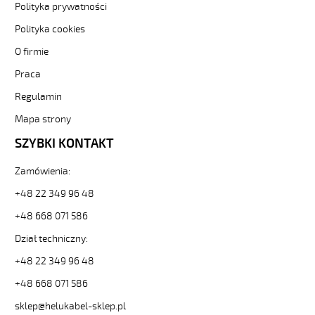
Polityka prywatności
F
4G2,5
Polityka cookies
Kabel
O firmie
elastyczny
300/500V
Praca
(nyslyö-
jz)
Regulamin
olejoodporny
Mapa strony
od
Hekulabel
SZYBKI KONTAKT
[kod:
13051].
Zamówienia:
HELUKABEL
https://www.static.helukabel-
+48 22 349 96 48
sklep.pl/upload/galleries/producers/small_
+48 668 071 586
H05VV5-
F
Dział techniczny:
4G2,5
+48 22 349 96 48
Kabel
elastyczny
+48 668 071 586
300/500V
(nyslyö-
sklep@helukabel-sklep.pl