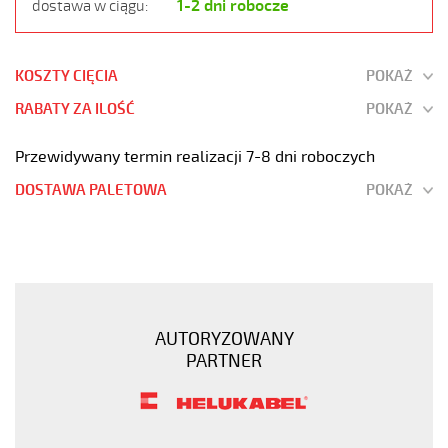
1-2 dni robocze
dostawa w ciągu:
KOSZTY CIĘCIA
POKAŻ
RABATY ZA ILOŚĆ
POKAŻ
Przewidywany termin realizacji 7-8 dni roboczych
DOSTAWA PALETOWA
POKAŻ
H05VV5-
F
4G2,5
Kabel
elastyczny
AUTORYZOWANY
300/500V
PARTNER
(nyslyö-
jz)
olejoodporny
https://www.static.helukabel-