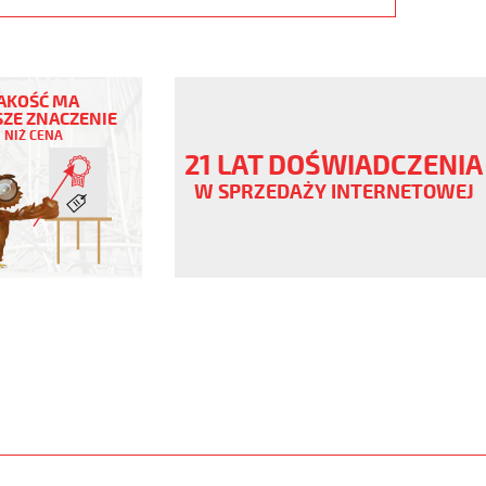
AKOŚĆ MA
ZE ZNACZENIE
NIŻ CENA
ny
21 LAT DOŚWIADCZENIA
V
W SPRZEDAŻY INTERNETOWEJ
orny
www.static.helukabel-
/upload/galleries/products/1505-
www.helukabel-
/h05vv5-