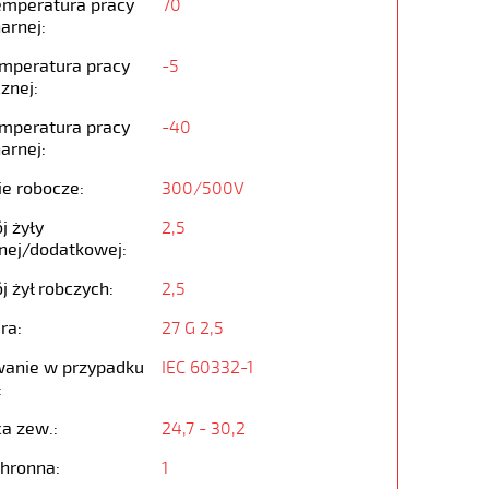
emperatura pracy
70
arnej:
emperatura pracy
-5
znej:
emperatura pracy
-40
arnej:
ie robocze:
300/500V
j żyły
2,5
nej/dodatkowej:
j żył robczych:
2,5
ra:
27 G 2,5
anie w przypadku
IEC 60332-1
:
ca zew.:
24,7 - 30,2
chronna:
1