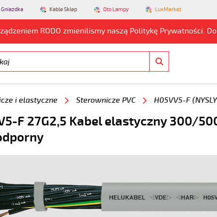
 Gniazdka
Kable Sklep
Oto Lampy
LuxMarket
rządzeniem RODO zmienilismy naszą Politykę Prywatności. D
cze i elastyczne
Sterownicze PVC
H05VV5-F (NYSLY
5-F 27G2,5 Kabel elastyczny 300/500
odporny