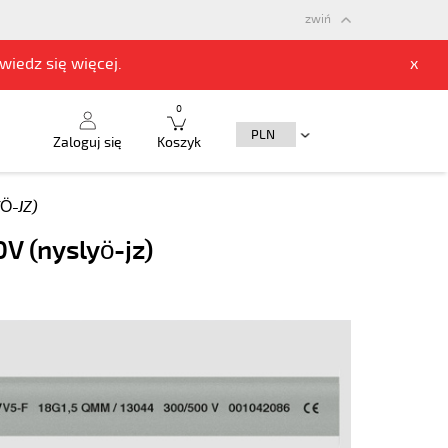
zwiń
owiedz się
więcej.
x
0
Zaloguj się
Koszyk
Ö-JZ)
V (nyslyö-jz)