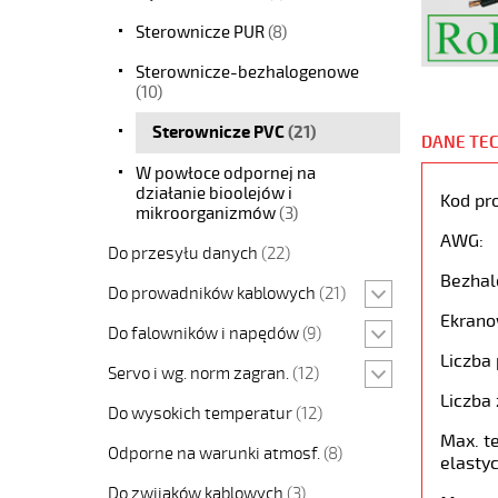
Sterownicze PUR
(8)
Sterownicze-bezhalogenowe
(10)
Sterownicze PVC
(21)
DANE TE
W powłoce odpornej na
działanie bioolejów i
Kod pr
mikroorganizmów
(3)
AWG:
Do przesyłu danych
(22)
Bezhal
Do prowadników kablowych
(21)
Ekrano
Do falowników i napędów
(9)
Liczba 
Servo i wg. norm zagran.
(12)
Liczba 
Do wysokich temperatur
(12)
Max. t
Odporne na warunki atmosf.
(8)
elastyc
Do zwijaków kablowych
(3)