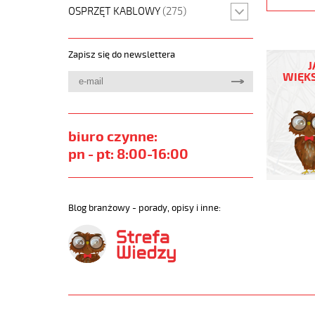
OSPRZĘT KABLOWY
(275)
H05VV5-
Zapisz się do newslettera
F
J
27G2,5
WIĘKS
Kabel
elastycz
300/500
(nyslyö-
biuro czynne:
jz)
pn - pt: 8:00-16:00
olejoodp
https://
sklep.pl
H05VV5-
Blog branżowy - porady, opisy i inne:
F-
NYSLYO-
JZ.jpg
https://
sklep.pl
f-
37g2-
5-