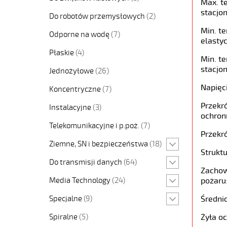
Max. t
stacjon
Do robotów przemysłowych
(2)
Min. t
Odporne na wodę
(7)
elastyc
Płaskie
(4)
Min. t
stacjon
Jednożyłowe
(26)
Napięc
Koncentryczne
(7)
Przekró
Instalacyjne
(3)
ochron
Telekomunikacyjne i p.poż.
(7)
Przekró
Ziemne, SN i bezpieczeństwa
(18)
Struktu
Do transmisji danych
(64)
Zachow
Media Technology
(24)
pożaru
Specjalne
(9)
Średni
Spiralne
(5)
Żyła o