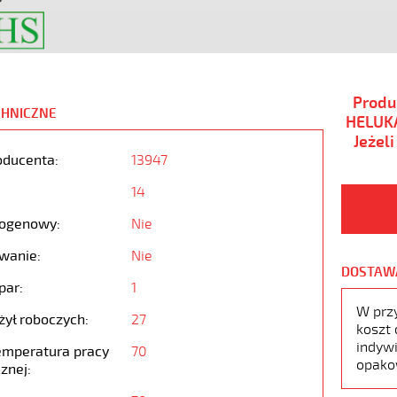
Produ
CHNICZNE
HELUKA
Jeżel
oducenta:
13947
14
ogenowy:
Nie
wanie:
Nie
DOSTAW
par:
1
W prz
żył roboczych:
27
koszt 
indywi
emperatura pracy
70
opako
znej: