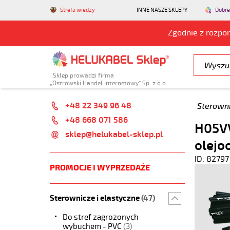
Strefa wiedzy
INNE NASZE SKLEPY
Dobre
Zgodnie z rozpo
Sklep prowadzi firma
„Ostrowski Handel Internetowy” Sp. z o.o.
+48 22 349 96 48
Sterowni
+48 668 071 586
H05VV
sklep@helukabel-sklep.pl
olejo
ID: 82797
PROMOCJE I WYPRZEDAŻE
Sterownicze i elastyczne
(47)
Do stref zagrożonych
wybuchem - PVC
(3)