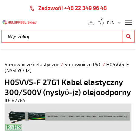
Zadzwoń! +48 22 349 96 48
0
Sterownicze i elastyczne
/
Sterownicze PVC
/
H05VV5-F
(NYSLYÖ-JZ)
H05VV5-F 27G1 Kabel elastyczny
300/500V (nyslyö-jz) olejoodporny
ID: 82785