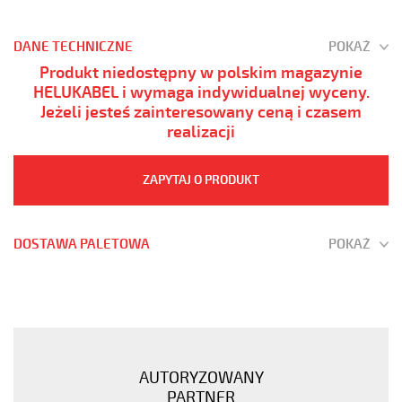
DANE TECHNICZNE
POKAŻ
Produkt niedostępny w polskim magazynie
HELUKABEL i wymaga indywidualnej wyceny.
Jeżeli jesteś zainteresowany ceną i czasem
realizacji
ZAPYTAJ O PRODUKT
DOSTAWA PALETOWA
POKAŻ
H05VV5-
F
27G1
Kabel
elastyczny
AUTORYZOWANY
300/500V
PARTNER