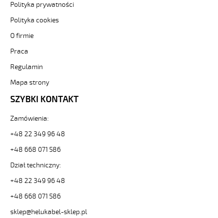
elastyczny
Polityka prywatności
300/500V
Polityka cookies
(nyslyö-
jz)
O firmie
olejoodporny
Praca
82785
13934
Regulamin
zł
0,00
Mapa strony
2026-
SZYBKI KONTAKT
08-
10T03:51:09+02:00
Zamówienia:
In
stock
+48 22 349 96 48
H05VV5-
+48 668 071 586
F
3G0,5
Dział techniczny:
Kabel
elastyczny
+48 22 349 96 48
300/500V
+48 668 071 586
(nyslyö-
jz)
sklep@helukabel-sklep.pl