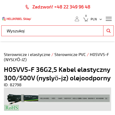
Zadzwoń! +48 22 349 96 48
0
Sterownicze i elastyczne
/
Sterownicze PVC
/
H05VV5-F
(NYSLYÖ-JZ)
H05VV5-F 36G2,5 Kabel elastyczny
300/500V (nyslyö-jz) olejoodporny
ID: 82798