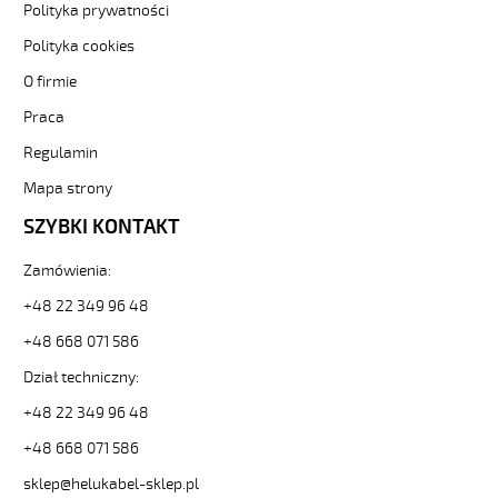
Kabel
Polityka prywatności
elastyczny
Polityka cookies
300/500V
(nyslyö-
O firmie
jz)
Praca
olejoodporny
82798
Regulamin
13948
zł
Mapa strony
0,00
SZYBKI KONTAKT
2026-
08-
Zamówienia:
09T14:53:22+02:00
In
+48 22 349 96 48
stock
+48 668 071 586
H05VV5-
F
Dział techniczny:
3G0,5
Kabel
+48 22 349 96 48
elastyczny
+48 668 071 586
300/500V
(nyslyö-
sklep@helukabel-sklep.pl