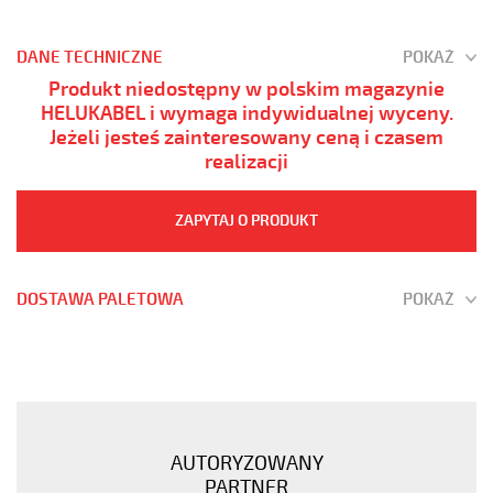
DANE TECHNICZNE
POKAŻ
Produkt niedostępny w polskim magazynie
HELUKABEL i wymaga indywidualnej wyceny.
Jeżeli jesteś zainteresowany ceną i czasem
realizacji
ZAPYTAJ O PRODUKT
DOSTAWA PALETOWA
POKAŻ
H05VV5-
F
36G2,5
Kabel
elastyczny
AUTORYZOWANY
300/500V
PARTNER