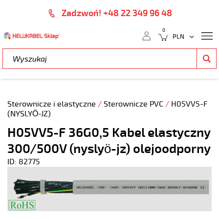
Zadzwoń! +48 22 349 96 48
0
Sterownicze i elastyczne
/
Sterownicze PVC
/
H05VV5-F
(NYSLYÖ-JZ)
H05VV5-F 36G0,5 Kabel elastyczny
300/500V (nyslyö-jz) olejoodporny
ID: 82775