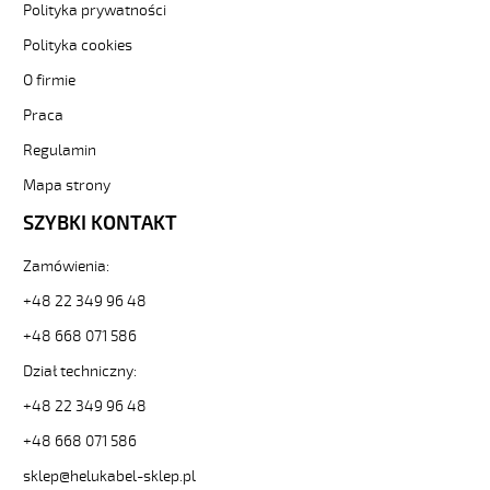
Kabel
Polityka prywatności
elastyczny
Polityka cookies
300/500V
(nyslyö-
O firmie
jz)
Praca
olejoodporny
82775
Regulamin
13924
zł
Mapa strony
0,00
SZYBKI KONTAKT
2026-
08-
Zamówienia:
11T15:40:51+02:00
In
+48 22 349 96 48
stock
+48 668 071 586
H05VV5-
F
Dział techniczny:
3G0,5
Kabel
+48 22 349 96 48
elastyczny
+48 668 071 586
300/500V
(nyslyö-
sklep@helukabel-sklep.pl