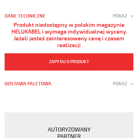
DANE TECHNICZNE
POKAŻ
Produkt niedostępny w polskim magazynie
HELUKABEL i wymaga indywidualnej wyceny.
Jeżeli jesteś zainteresowany ceną i czasem
realizacji
ZAPYTAJ O PRODUKT
DOSTAWA PALETOWA
POKAŻ
H05VV5-
F
36G0,5
Kabel
elastyczny
AUTORYZOWANY
300/500V
PARTNER