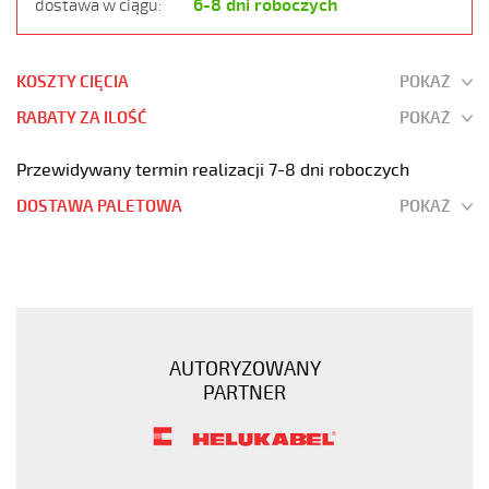
6-8 dni roboczych
dostawa w ciągu:
KOSZTY CIĘCIA
POKAŻ
RABATY ZA ILOŚĆ
POKAŻ
Przewidywany termin realizacji 7-8 dni roboczych
DOSTAWA PALETOWA
POKAŻ
H05VV5-
F
34G1,5
Kabel
elastyczny
AUTORYZOWANY
300/500V
PARTNER
(nyslyö-
jz)
olejoodporny
https://www.static.helukabel-