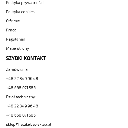
Polityka prywatności
F
34G1,5
Polityka cookies
Kabel
O firmie
elastyczny
300/500V
Praca
(nyslyö-
jz)
Regulamin
olejoodporny
Mapa strony
od
Hekulabel
SZYBKI KONTAKT
[kod:
13047].
Zamówienia:
HELUKABEL
https://www.static.helukabel-
+48 22 349 96 48
sklep.pl/upload/galleries/producers/small_
+48 668 071 586
H05VV5-
F
Dział techniczny:
34G1,5
+48 22 349 96 48
Kabel
elastyczny
+48 668 071 586
300/500V
(nyslyö-
sklep@helukabel-sklep.pl