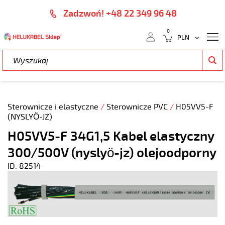
Zadzwoń! +48 22 349 96 48
0
Sterownicze i elastyczne
/
Sterownicze PVC
/
H05VV5-F
(NYSLYÖ-JZ)
H05VV5-F 34G1,5 Kabel elastyczny
300/500V (nyslyö-jz) olejoodporny
ID: 82514