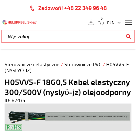
Zadzwoń! +48 22 349 96 48
0
Sterownicze i elastyczne
/
Sterownicze PVC
/
H05VV5-F
(NYSLYÖ-JZ)
H05VV5-F 18G0,5 Kabel elastyczny
300/500V (nyslyö-jz) olejoodporny
ID: 82475