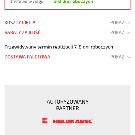
6-8 dni roboczych
dostawa w ciągu:
KOSZTY CIĘCIA
POKAŻ
RABATY ZA ILOŚĆ
POKAŻ
Przewidywany termin realizacji 7-8 dni roboczych
DOSTAWA PALETOWA
POKAŻ
H05VV5-
F
18G0,5
Kabel
elastyczny
AUTORYZOWANY
300/500V
PARTNER
(nyslyö-
jz)
olejoodporny
https://www.static.helukabel-