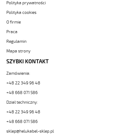
Polityka prywatności
F
18G0,5
Polityka cookies
Kabel
O firmie
elastyczny
300/500V
Praca
(nyslyö-
jz)
Regulamin
olejoodporny
Mapa strony
od
Hekulabel
SZYBKI KONTAKT
[kod:
13008].
Zamówienia:
HELUKABEL
https://www.static.helukabel-
+48 22 349 96 48
sklep.pl/upload/galleries/producers/small_
+48 668 071 586
H05VV5-
F
Dział techniczny:
18G0,5
+48 22 349 96 48
Kabel
elastyczny
+48 668 071 586
300/500V
(nyslyö-
sklep@helukabel-sklep.pl