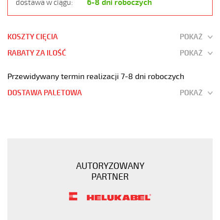
6-8 dni roboczych
dostawa w ciągu:
KOSZTY CIĘCIA
POKAŻ
RABATY ZA ILOŚĆ
POKAŻ
Przewidywany termin realizacji 7-8 dni roboczych
DOSTAWA PALETOWA
POKAŻ
H05VV5-
F
14G1,5
Kabel
elastyczny
AUTORYZOWANY
300/500V
PARTNER
(nyslyö-
jz)
olejoodporny
https://www.static.helukabel-