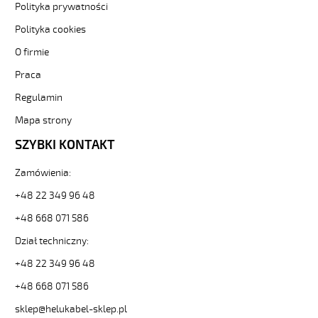
Polityka prywatności
F
14G1,5
Polityka cookies
Kabel
O firmie
elastyczny
300/500V
Praca
(nyslyö-
jz)
Regulamin
olejoodporny
Mapa strony
od
Hekulabel
SZYBKI KONTAKT
[kod:
13121].
Zamówienia:
HELUKABEL
https://www.static.helukabel-
+48 22 349 96 48
sklep.pl/upload/galleries/producers/small_
+48 668 071 586
H05VV5-
F
Dział techniczny:
14G1,5
+48 22 349 96 48
Kabel
elastyczny
+48 668 071 586
300/500V
(nyslyö-
sklep@helukabel-sklep.pl