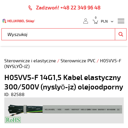
Zadzwoń! +48 22 349 96 48
0
Sterownicze i elastyczne
/
Sterownicze PVC
/
H05VV5-F
(NYSLYÖ-JZ)
H05VV5-F 14G1,5 Kabel elastyczny
300/500V (nyslyö-jz) olejoodporny
ID: 82588