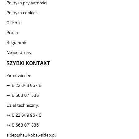
Polityka prywatności
F
12G2,5
Polityka cookies
Kabel
O firmie
elastyczny
300/500V
Praca
(nyslyö-
jz)
Regulamin
olejoodporny
Mapa strony
od
Hekulabel
SZYBKI KONTAKT
[kod:
13054].
Zamówienia:
HELUKABEL
https://www.static.helukabel-
+48 22 349 96 48
sklep.pl/upload/galleries/producers/small_
+48 668 071 586
H05VV5-
F
Dział techniczny:
12G2,5
+48 22 349 96 48
Kabel
elastyczny
+48 668 071 586
300/500V
(nyslyö-
sklep@helukabel-sklep.pl