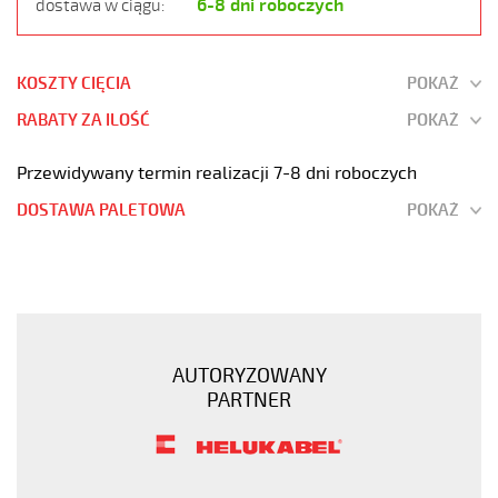
6-8 dni roboczych
dostawa w ciągu:
KOSZTY CIĘCIA
POKAŻ
RABATY ZA ILOŚĆ
POKAŻ
Przewidywany termin realizacji 7-8 dni roboczych
DOSTAWA PALETOWA
POKAŻ
H05VV5-
F
12G2,5
Kabel
elastyczny
AUTORYZOWANY
300/500V
PARTNER
(nyslyö-
jz)
olejoodporny
https://www.static.helukabel-