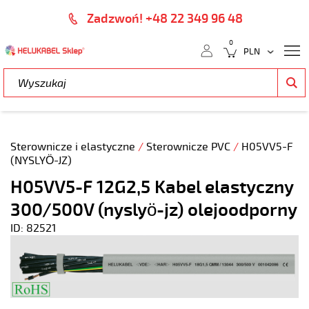
Zadzwoń! +48 22 349 96 48
0
Sterownicze i elastyczne
/
Sterownicze PVC
/
H05VV5-F
(NYSLYÖ-JZ)
H05VV5-F 12G2,5 Kabel elastyczny
300/500V (nyslyö-jz) olejoodporny
ID: 82521