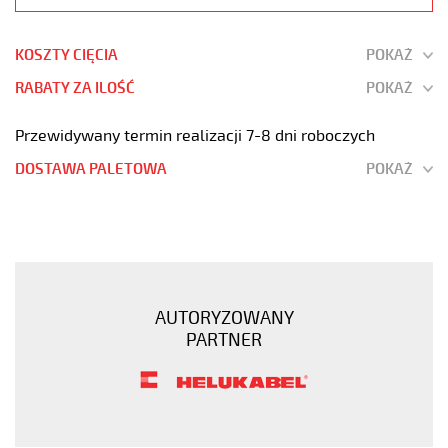
KOSZTY CIĘCIA
POKAŻ
RABATY ZA ILOŚĆ
POKAŻ
Przewidywany termin realizacji 7-8 dni roboczych
DOSTAWA PALETOWA
POKAŻ
H05VV-
F
4G2,5
Biały,
300/500V
AUTORYZOWANY
żyły
PARTNER
kolorowe,
opona
pvc
tm2
https://www.static.helukabel-