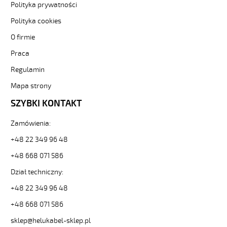
Polityka prywatności
Biały,
300/500V
Polityka cookies
żyły
O firmie
kolorowe,
opona
Praca
pvc
tm2
Regulamin
od
Mapa strony
Hekulabel
[kod:
SZYBKI KONTAKT
29481].
HELUKABEL
Zamówienia:
https://www.static.helukabel-
sklep.pl/upload/galleries/producers/small_
+48 22 349 96 48
H05VV-
+48 668 071 586
F
4G2,5
Dział techniczny:
Biały,
+48 22 349 96 48
300/500V
żyły
+48 668 071 586
kolorowe,
opona
sklep@helukabel-sklep.pl