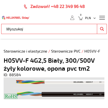
Zadzwoń! +48 22 349 96 48
0
Sterownicze i elastyczne
/
Sterownicze PVC
/
H05VV-F
H05VV-F 4G2,5 Biały, 300/500V
żyły kolorowe, opona pvc tm2
ID: 88584