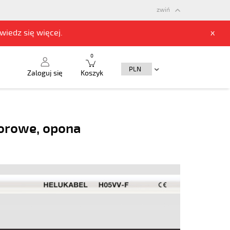
zwiń
owiedz się
więcej.
x
0
Zaloguj się
Koszyk
lorowe, opona