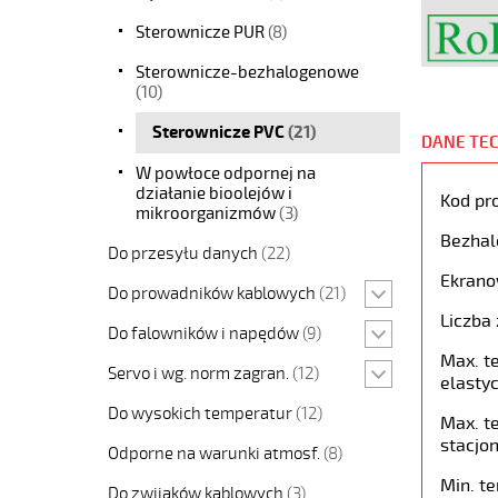
Sterownicze PUR
(8)
Sterownicze-bezhalogenowe
(10)
Sterownicze PVC
(21)
DANE TE
W powłoce odpornej na
działanie bioolejów i
Kod pr
mikroorganizmów
(3)
Bezhal
Do przesyłu danych
(22)
Ekrano
Do prowadników kablowych
(21)
Liczba 
Do falowników i napędów
(9)
Max. t
Servo i wg. norm zagran.
(12)
elastyc
Do wysokich temperatur
(12)
Max. t
stacjon
Odporne na warunki atmosf.
(8)
Min. t
Do zwijaków kablowych
(3)