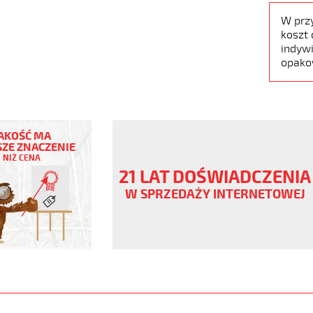
W prz
koszt 
indywi
opako
AKOŚĆ MA
ZE ZNACZENIE
NIŻ CENA
V
21 LAT DOŚWIADCZENIA
W SPRZEDAŻY INTERNETOWEJ
,
www.static.helukabel-
/upload/galleries/products/1508-
www.helukabel-