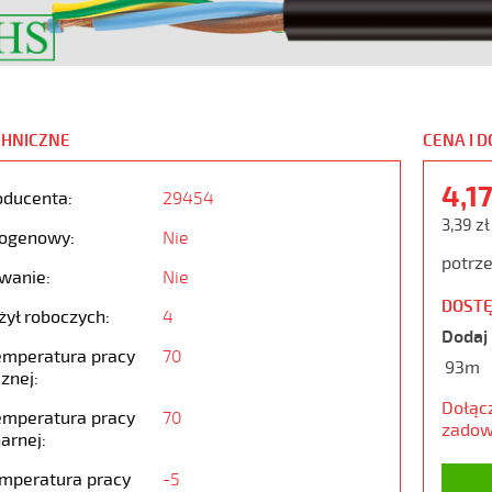
CHNICZNE
CENA I 
4,1
oducenta:
29454
3,39 zł
ogenowy:
Nie
potrze
wanie:
Nie
DOSTĘ
żył roboczych:
4
Dodaj 
emperatura pracy
70
93m
znej:
Dołąc
emperatura pracy
70
zadow
arnej:
emperatura pracy
-5