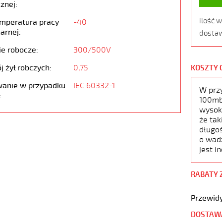
znej:
ilość 
emperatura pracy
-40
arnej:
dostaw
ie robocze:
300/500V
j żył robczych:
0,75
KOSZTY 
anie w przypadku
IEC 60332-1
W prz
:
100mb,
wysoko
że tak
długoś
o wad
jest i
RABATY 
Przewidy
DOSTAW