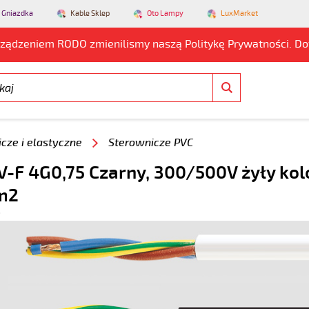
 Gniazdka
Kable Sklep
Oto Lampy
LuxMarket
rządzeniem RODO zmienilismy naszą Politykę Prywatności. D
cze i elastyczne
Sterownicze PVC
-F 4G0,75 Czarny, 300/500V żyły ko
m2
9