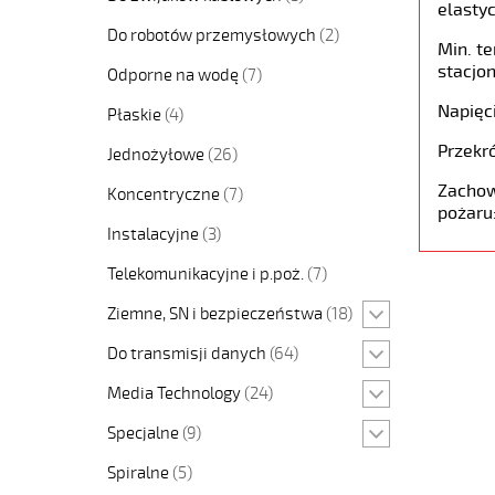
elastyc
Do robotów przemysłowych
(2)
Min. t
stacjon
Odporne na wodę
(7)
Napięc
Płaskie
(4)
Przekró
Jednożyłowe
(26)
Zachow
Koncentryczne
(7)
pożaru
Instalacyjne
(3)
Telekomunikacyjne i p.poż.
(7)
Ziemne, SN i bezpieczeństwa
(18)
Do transmisji danych
(64)
Media Technology
(24)
Specjalne
(9)
Spiralne
(5)