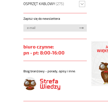
OSPRZĘT KABLOWY
(275)
Zapisz się do newslettera
H05VV-
F
biuro czynne:
J
4G0,75
WIĘKS
pn - pt: 8:00-16:00
Czarny,
300/500
żyły
kolorowe
Blog branżowy - porady, opisy i inne:
opona
pvc
tm2
https://
sklep.pl
H05VV-
F.jpg
https://