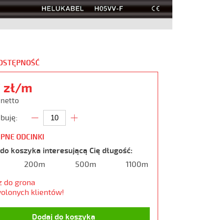
DOSTĘPNOŚĆ
7 zł/m
 netto
buję:
PNE ODCINKI
do koszyka interesującą Cię długość:
200m
500m
1100m
z do grona
olonych klientów!
Dodaj do koszyka