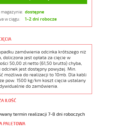
dostępne
w magazynie:
1-2 dni robocze
a w ciągu:
CIĘCIA
ypadku zamówienia odcinka krótszego niż
 doliczona jest opłata za cięcie w
ści 50,00 zł netto (61,50 brutto) chyba,
i odcinek jest dostępny powyżej. Min.
ć możliwa do realizacji to 10mb. Dla kabli
ze pow. 1500 kg/km koszt cięcia ustalany
ndywidualnie do zamówienia.
ZA ILOŚĆ
wany termin realizacji 7-8 dni roboczych
A PALETOWA