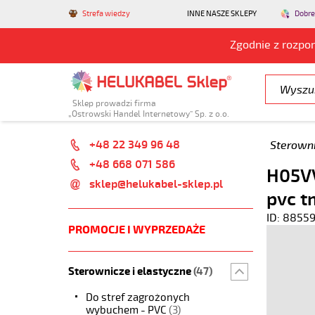
Strefa wiedzy
INNE NASZE SKLEPY
Dobre
Zgodnie z rozpo
Sklep prowadzi firma
„Ostrowski Handel Internetowy” Sp. z o.o.
+48 22 349 96 48
Sterowni
+48 668 071 586
H05VV
sklep@helukabel-sklep.pl
pvc t
ID: 8855
PROMOCJE I WYPRZEDAŻE
Sterownicze i elastyczne
(47)
Do stref zagrożonych
wybuchem - PVC
(3)