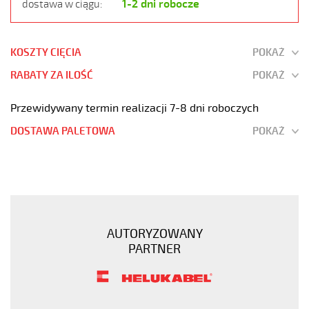
1-2 dni robocze
dostawa w ciągu:
KOSZTY CIĘCIA
POKAŻ
RABATY ZA ILOŚĆ
POKAŻ
Przewidywany termin realizacji 7-8 dni roboczych
DOSTAWA PALETOWA
POKAŻ
H05VV-
F
2x1,5
Czarny,
300/500V
AUTORYZOWANY
żyły
PARTNER
kolorowe,
opona
pvc
tm2