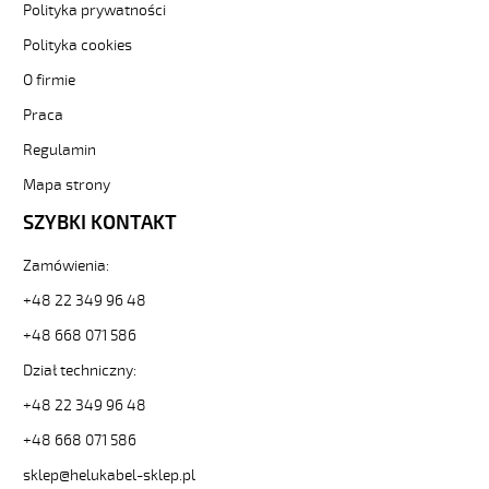
Polityka prywatności
2x1,5
Czarny,
Polityka cookies
300/500V
O firmie
żyły
kolorowe,
Praca
opona
pvc
Regulamin
tm2
Mapa strony
od
Hekulabel
SZYBKI KONTAKT
[kod:
29484].
Zamówienia:
HELUKABEL
https://www.static.helukabel-
+48 22 349 96 48
sklep.pl/upload/galleries/producers/small_
+48 668 071 586
H05VV-
F
Dział techniczny:
2x1,5
+48 22 349 96 48
Czarny,
300/500V
+48 668 071 586
żyły
kolorowe,
sklep@helukabel-sklep.pl