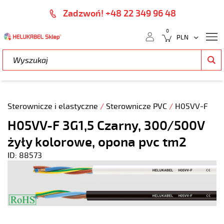
Zadzwoń! +48 22 349 96 48
0
Sterownicze i elastyczne
/
Sterownicze PVC
/
H05VV-F
H05VV-F 3G1,5 Czarny, 300/500V
żyły kolorowe, opona pvc tm2
ID: 88573