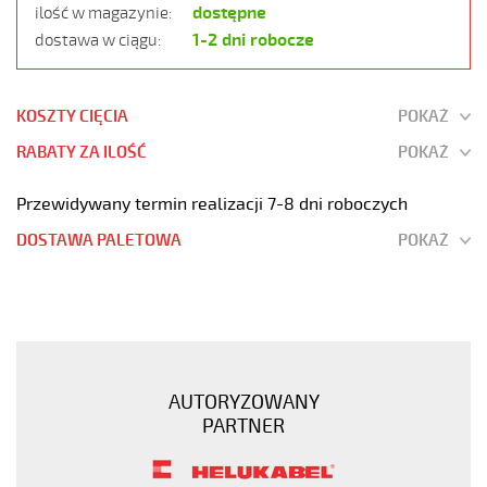
dostępne
ilość w magazynie:
1-2 dni robocze
dostawa w ciągu:
KOSZTY CIĘCIA
POKAŻ
RABATY ZA ILOŚĆ
POKAŻ
Przewidywany termin realizacji 7-8 dni roboczych
DOSTAWA PALETOWA
POKAŻ
H05VV-
F
3G1,5
Czarny,
300/500V
AUTORYZOWANY
żyły
PARTNER
kolorowe,
opona
pvc