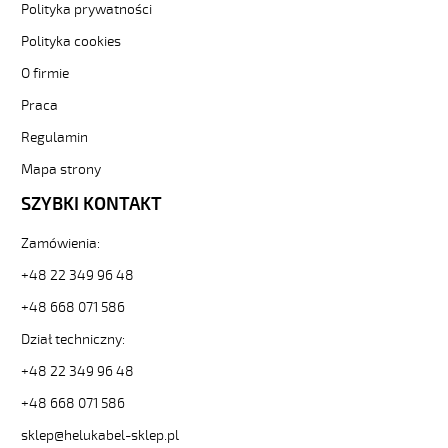
H05VV-
Polityka prywatności
F
Polityka cookies
3G1,5
Czarny,
O firmie
300/500V
Praca
żyły
kolorowe,
Regulamin
opona
pvc
Mapa strony
tm2
SZYBKI KONTAKT
od
Hekulabel
Zamówienia:
[kod:
29468].
+48 22 349 96 48
HELUKABEL
https://www.static.helukabel-
+48 668 071 586
sklep.pl/upload/galleries/producers/small_
Dział techniczny:
H05VV-
F
+48 22 349 96 48
3G1,5
+48 668 071 586
Czarny,
300/500V
sklep@helukabel-sklep.pl
żyły