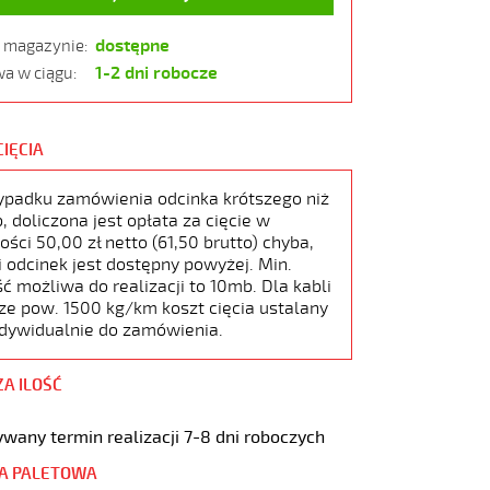
dostępne
w magazynie:
1-2 dni robocze
a w ciągu:
CIĘCIA
ypadku zamówienia odcinka krótszego niż
 doliczona jest opłata za cięcie w
ści 50,00 zł netto (61,50 brutto) chyba,
i odcinek jest dostępny powyżej. Min.
ć możliwa do realizacji to 10mb. Dla kabli
ze pow. 1500 kg/km koszt cięcia ustalany
ndywidualnie do zamówienia.
ZA ILOŚĆ
wany termin realizacji 7-8 dni roboczych
A PALETOWA