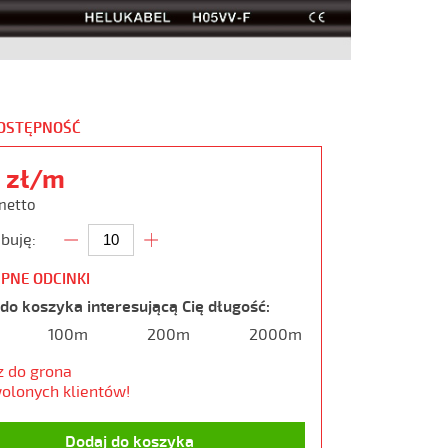
DOSTĘPNOŚĆ
0 zł/m
 netto
buję:
PNE ODCINKI
do koszyka interesującą Cię długość:
100m
200m
2000m
z do grona
olonych klientów!
Dodaj do koszyka