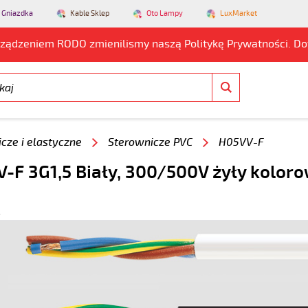
 Gniazdka
Kable Sklep
Oto Lampy
LuxMarket
rządzeniem RODO zmienilismy naszą Politykę Prywatności. D
cze i elastyczne
Sterownicze PVC
H05VV-F
-F 3G1,5 Biały, 300/500V żyły kolor
4