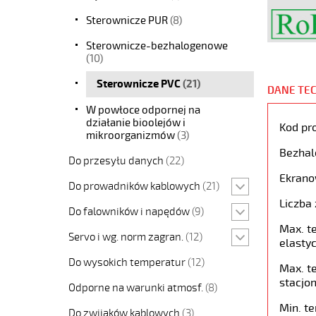
Sterownicze PUR
(8)
Sterownicze-bezhalogenowe
(10)
Sterownicze PVC
(21)
DANE TE
W powłoce odpornej na
działanie bioolejów i
Kod pr
mikroorganizmów
(3)
Bezhal
Do przesyłu danych
(22)
Ekrano
Do prowadników kablowych
(21)
Liczba 
Do falowników i napędów
(9)
Max. t
Servo i wg. norm zagran.
(12)
elastyc
Do wysokich temperatur
(12)
Max. t
stacjon
Odporne na warunki atmosf.
(8)
Min. t
Do zwijaków kablowych
(3)