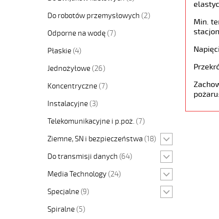
elastyc
Do robotów przemysłowych
(2)
Min. t
stacjon
Odporne na wodę
(7)
Napięc
Płaskie
(4)
Przekró
Jednożyłowe
(26)
Zachow
Koncentryczne
(7)
pożaru
Instalacyjne
(3)
Telekomunikacyjne i p.poż.
(7)
Ziemne, SN i bezpieczeństwa
(18)
Do transmisji danych
(64)
Media Technology
(24)
Specjalne
(9)
Spiralne
(5)