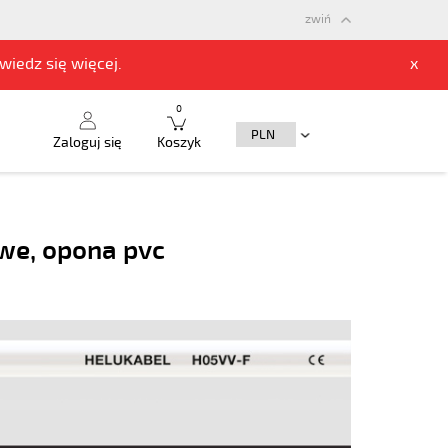
zwiń
owiedz się
więcej.
x
0
Zaloguj się
Koszyk
owe, opona pvc