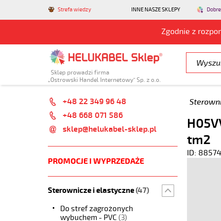
Strefa wiedzy
INNE NASZE SKLEPY
Dobre
Zgodnie z rozpo
Sklep prowadzi firma
„Ostrowski Handel Internetowy” Sp. z o.o.
+48 22 349 96 48
Sterowni
+48 668 071 586
H05VV
sklep@helukabel-sklep.pl
tm2
ID: 8857
PROMOCJE I WYPRZEDAŻE
Sterownicze i elastyczne
(47)
Do stref zagrożonych
wybuchem - PVC
(3)