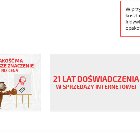
W prz
koszt 
indywi
opako
AKOŚĆ MA
ZE ZNACZENIE
NIŻ CENA
V
21 LAT DOŚWIADCZENIA
W SPRZEDAŻY INTERNETOWEJ
,
www.static.helukabel-
/upload/galleries/products/1508-
www.helukabel-