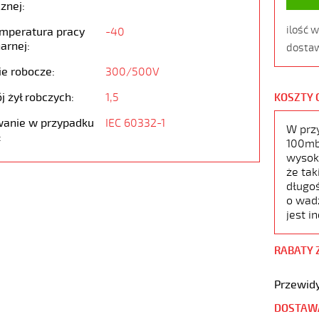
znej:
ilość 
emperatura pracy
-40
arnej:
dostaw
ie robocze:
300/500V
j żył robczych:
1,5
KOSZTY 
anie w przypadku
IEC 60332-1
W prz
:
100mb,
wysoko
że tak
długoś
o wad
jest i
RABATY 
Przewidy
DOSTAW