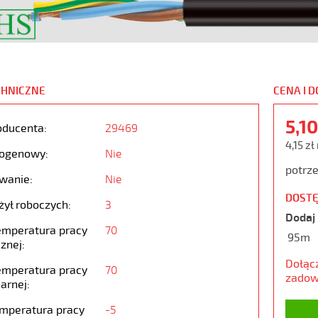
CHNICZNE
CENA I 
5,1
oducenta:
29469
4,15 zł
ogenowy:
Nie
potrze
wanie:
Nie
DOSTĘ
żył roboczych:
3
Dodaj 
emperatura pracy
70
95m
znej:
Dołąc
emperatura pracy
70
zadow
arnej:
emperatura pracy
-5