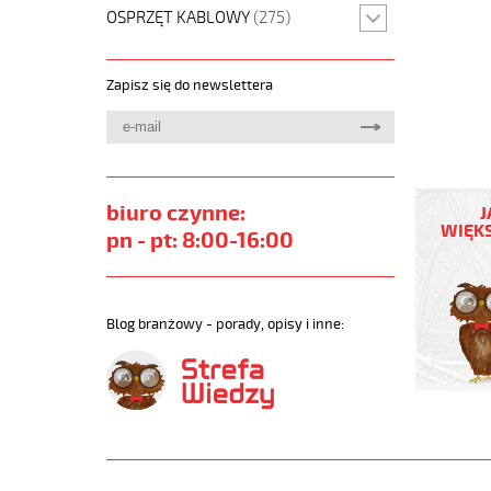
OSPRZĘT KABLOWY
(275)
Zapisz się do newslettera
H05VV-
F
biuro czynne:
J
3G1,5
WIĘKS
pn - pt: 8:00-16:00
Biały,
300/500
żyły
kolorowe
Blog branżowy - porady, opisy i inne:
opona
pvc
tm2
https://
sklep.pl
H05VV-
F.jpg
https://