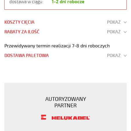
1-2 dni robocze
dostawa w ciągu:
KOSZTY CIĘCIA
POKAŻ
RABATY ZA ILOŚĆ
POKAŻ
Przewidywany termin realizacji 7-8 dni roboczych
DOSTAWA PALETOWA
POKAŻ
H05VV-
F
3G0,75
Biały,
300/500V
AUTORYZOWANY
żyły
PARTNER
kolorowe,
opona
pvc
tm2