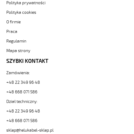
Polityka prywatności
3G0,75
Biały,
Polityka cookies
300/500V
O firmie
żyły
kolorowe,
Praca
opona
pvc
Regulamin
tm2
Mapa strony
od
Hekulabel
SZYBKI KONTAKT
[kod:
29453].
Zamówienia:
HELUKABEL
https://www.static.helukabel-
+48 22 349 96 48
sklep.pl/upload/galleries/producers/small_
+48 668 071 586
H05VV-
F
Dział techniczny:
3G0,75
+48 22 349 96 48
Biały,
300/500V
+48 668 071 586
żyły
kolorowe,
sklep@helukabel-sklep.pl