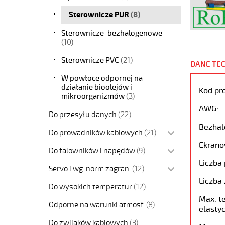
Sterownicze PUR
(8)
Sterownicze-bezhalogenowe
(10)
Sterownicze PVC
(21)
DANE TE
W powłoce odpornej na
działanie bioolejów i
Kod pr
mikroorganizmów
(3)
AWG:
Do przesyłu danych
(22)
Bezhal
Do prowadników kablowych
(21)
Ekrano
Do falowników i napędów
(9)
Liczba 
Servo i wg. norm zagran.
(12)
Liczba 
Do wysokich temperatur
(12)
Max. t
Odporne na warunki atmosf.
(8)
elastyc
Do zwijaków kablowych
(3)