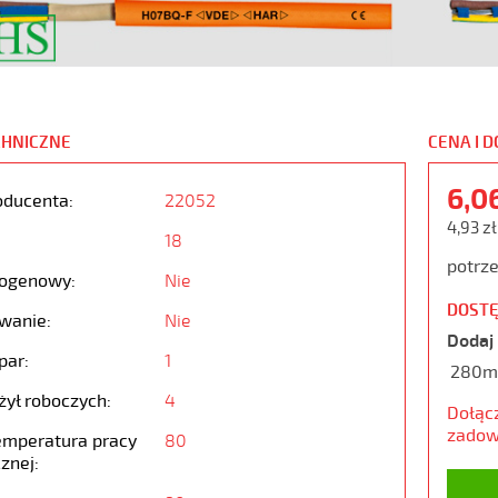
CHNICZNE
CENA I 
6,0
oducenta:
22052
4,93 z
18
potrze
ogenowy:
Nie
DOSTĘ
wanie:
Nie
Dodaj 
par:
1
280m
żył roboczych:
4
Dołąc
zadow
emperatura pracy
80
znej: