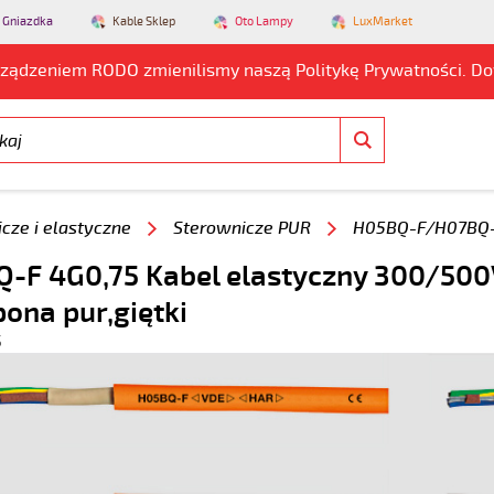
 Gniazdka
Kable Sklep
Oto Lampy
LuxMarket
rządzeniem RODO zmienilismy naszą Politykę Prywatności. D
cze i elastyczne
Sterownicze PUR
H05BQ-F/H07BQ-
-F 4G0,75 Kabel elastyczny 300/500V
pona pur,giętki
5