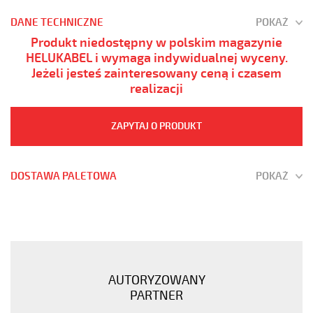
DANE TECHNICZNE
POKAŻ
Produkt niedostępny w polskim magazynie
HELUKABEL i wymaga indywidualnej wyceny.
Jeżeli jesteś zainteresowany ceną i czasem
realizacji
ZAPYTAJ O PRODUKT
DOSTAWA PALETOWA
POKAŻ
H03VV-
F
7G0,75
Inny
kolor,
AUTORYZOWANY
300V
PARTNER
żyły