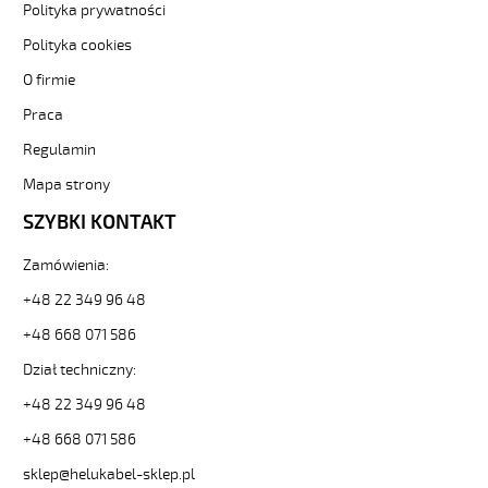
7G0,75
Polityka prywatności
Inny
Polityka cookies
kolor,
300V
O firmie
żyły
Praca
kolorowe,
opona
Regulamin
pvc
tm2
Mapa strony
88524
SZYBKI KONTAKT
29417
zł
Zamówienia:
0,00
2026-
+48 22 349 96 48
08-
+48 668 071 586
08T06:37:38+02:00
In
Dział techniczny:
stock
H03VV-
+48 22 349 96 48
F
+48 668 071 586
2x0,75
Czarny,
sklep@helukabel-sklep.pl