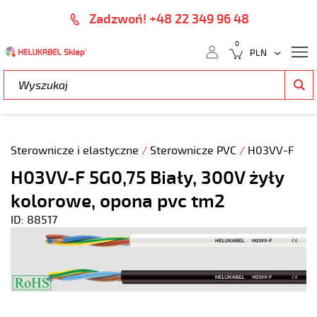
Zadzwoń! +48 22 349 96 48
0
Sterownicze i elastyczne
/
Sterownicze PVC
/
H03VV-F
H03VV-F 5G0,75 Biały, 300V żyły
kolorowe, opona pvc tm2
ID: 88517