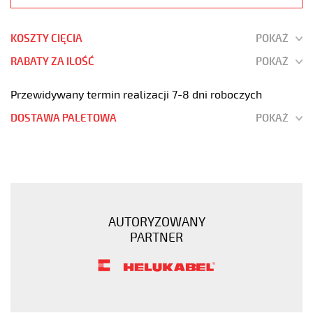
KOSZTY CIĘCIA
POKAŻ
RABATY ZA ILOŚĆ
POKAŻ
Przewidywany termin realizacji 7-8 dni roboczych
DOSTAWA PALETOWA
POKAŻ
H03VV-
F
5G0,75
Biały,
300V
AUTORYZOWANY
żyły
PARTNER
kolorowe,
opona
pvc
tm2
https://www.static.helukabel-