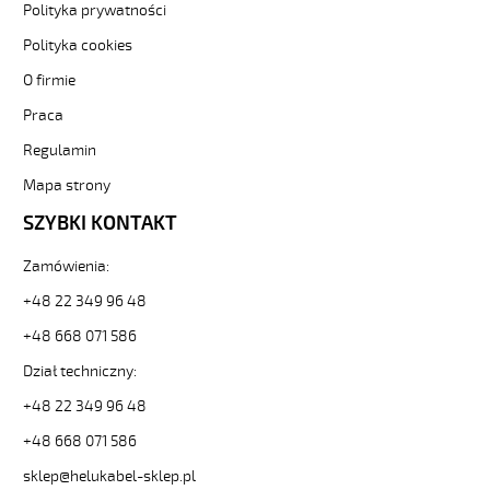
Polityka prywatności
300V
żyły
Polityka cookies
kolorowe,
O firmie
opona
pvc
Praca
tm2
od
Regulamin
Hekulabel
Mapa strony
[kod:
29410].
SZYBKI KONTAKT
HELUKABEL
https://www.static.helukabel-
Zamówienia:
sklep.pl/upload/galleries/producers/small_
H03VV-
+48 22 349 96 48
F
+48 668 071 586
5G0,75
Biały,
Dział techniczny:
300V
+48 22 349 96 48
żyły
kolorowe,
+48 668 071 586
opona
pvc
sklep@helukabel-sklep.pl