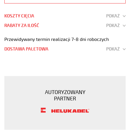
KOSZTY CIĘCIA
POKAŻ
RABATY ZA ILOŚĆ
POKAŻ
Przewidywany termin realizacji 7-8 dni roboczych
DOSTAWA PALETOWA
POKAŻ
H03VV-
F
4G0,75
Biały,
300V
AUTORYZOWANY
żyły
PARTNER
kolorowe,
opona
pvc
tm2
https://www.static.helukabel-