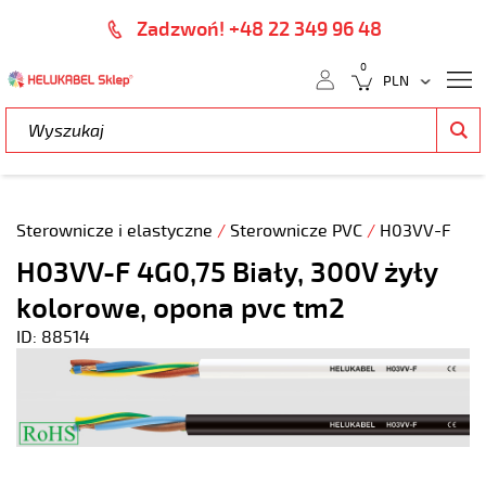
Zadzwoń! +48 22 349 96 48
0
Sterownicze i elastyczne
/
Sterownicze PVC
/
H03VV-F
H03VV-F 4G0,75 Biały, 300V żyły
kolorowe, opona pvc tm2
ID: 88514