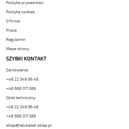
Polityka prywatności
300V
żyły
Polityka cookies
kolorowe,
O firmie
opona
pvc
Praca
tm2
od
Regulamin
Hekulabel
Mapa strony
[kod:
29407].
SZYBKI KONTAKT
HELUKABEL
https://www.static.helukabel-
Zamówienia:
sklep.pl/upload/galleries/producers/small_
H03VV-
+48 22 349 96 48
F
+48 668 071 586
4G0,75
Biały,
Dział techniczny:
300V
+48 22 349 96 48
żyły
kolorowe,
+48 668 071 586
opona
pvc
sklep@helukabel-sklep.pl