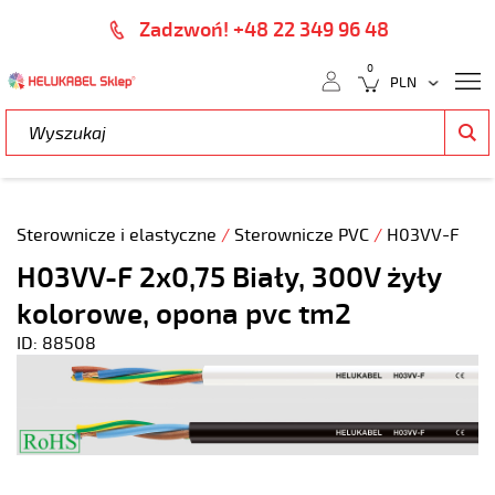
Zadzwoń! +48 22 349 96 48
0
Sterownicze i elastyczne
/
Sterownicze PVC
/
H03VV-F
H03VV-F 2x0,75 Biały, 300V żyły
kolorowe, opona pvc tm2
ID: 88508