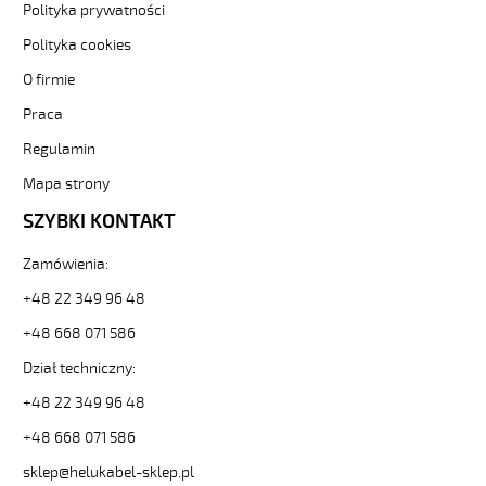
Polityka prywatności
300V
żyły
Polityka cookies
kolorowe,
O firmie
opona
pvc
Praca
tm2
od
Regulamin
Hekulabel
Mapa strony
[kod:
29401].
SZYBKI KONTAKT
HELUKABEL
https://www.static.helukabel-
Zamówienia:
sklep.pl/upload/galleries/producers/small_
H03VV-
+48 22 349 96 48
F
+48 668 071 586
2x0,75
Biały,
Dział techniczny:
300V
+48 22 349 96 48
żyły
kolorowe,
+48 668 071 586
opona
pvc
sklep@helukabel-sklep.pl