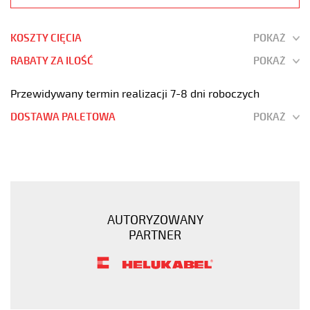
KOSZTY CIĘCIA
POKAŻ
RABATY ZA ILOŚĆ
POKAŻ
Przewidywany termin realizacji 7-8 dni roboczych
DOSTAWA PALETOWA
POKAŻ
H03VV-
F
2x0,75
Biały,
300V
AUTORYZOWANY
żyły
PARTNER
kolorowe,
opona
pvc
tm2
https://www.static.helukabel-