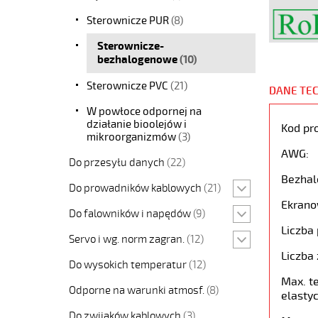
Sterownicze PUR
(8)
Sterownicze-
bezhalogenowe
(10)
Sterownicze PVC
(21)
DANE TE
W powłoce odpornej na
działanie bioolejów i
Kod pr
mikroorganizmów
(3)
AWG:
Do przesyłu danych
(22)
Bezhal
Do prowadników kablowych
(21)
Ekrano
Do falowników i napędów
(9)
Liczba 
Servo i wg. norm zagran.
(12)
Liczba 
Do wysokich temperatur
(12)
Max. t
Odporne na warunki atmosf.
(8)
elastyc
Do zwijaków kablowych
(3)