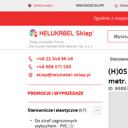
Strefa wiedzy
INNE NASZE SKLEPY
Dobre
Zgodnie z rozpo
Sklep prowadzi firma
„Ostrowski Handel Internetowy” Sp. z o.o.
+48 22 349 96 48
Sterowni
+48 668 071 586
(H)05
sklep@helukabel-sklep.pl
metr.
ID: 8888
PROMOCJE I WYPRZEDAŻE
Sterownicze i elastyczne
(47)
Do stref zagrożonych
wybuchem - PVC
(3)