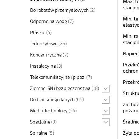
Max. t
stacjon
Do robotów przemysłowych
(2)
Min. t
Odporne na wodę
(7)
elastyc
Płaskie
(4)
Min. t
stacjon
Jednożyłowe
(26)
Napięc
Koncentryczne
(7)
Przekró
Instalacyjne
(3)
ochron
Telekomunikacyjne i p.poż.
(7)
Przekró
Ziemne, SN i bezpieczeństwa
(18)
Struktu
Do transmisji danych
(64)
Zachow
pożaru
Media Technology
(24)
Średni
Specjalne
(9)
Żyła o
Spiralne
(5)