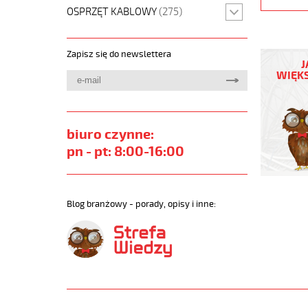
OSPRZĘT KABLOWY
(275)
(H)05
Zapisz się do newslettera
Z1Z1-
J
F
WIĘKS
5G4
Biały,
300/500
żyły
biuro czynne:
kolorowe
pn - pt: 8:00-16:00
bezh.
metr.
https://
sklep.pl
Blog branżowy - porady, opisy i inne:
H05-
Z1Z1-
F.jpg
https://
sklep.pl/
05-
z1z1-
f-