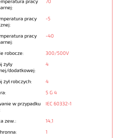
emperatura pracy
70
arnej:
emperatura pracy
-5
znej:
emperatura pracy
-40
arnej:
ie robocze:
300/500V
j żyły
4
nej/dodatkowej:
j żył robczych:
4
ra:
5 G 4
anie w przypadku
IEC 60332-1
:
ca zew.:
14,1
chronna:
1