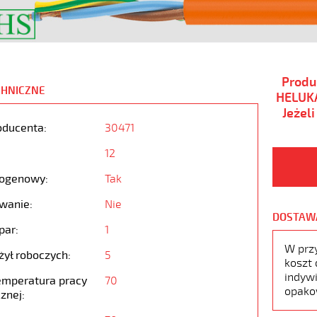
Produ
CHNICZNE
HELUKA
Jeżel
oducenta:
30471
12
ogenowy:
Tak
wanie:
Nie
DOSTAW
par:
1
W prz
żył roboczych:
5
koszt 
indywi
emperatura pracy
70
opako
znej: