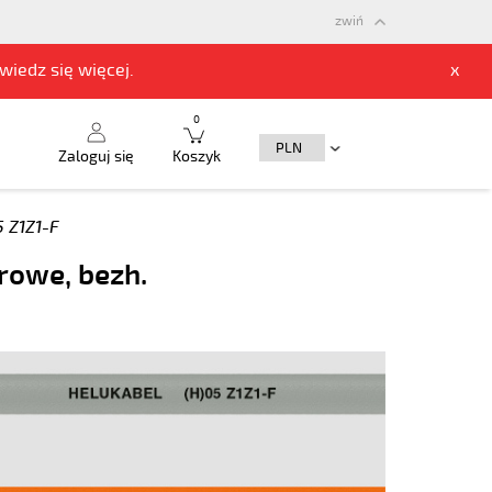
zwiń
owiedz się
więcej.
x
0
Zaloguj się
Koszyk
5 Z1Z1-F
rowe, bezh.