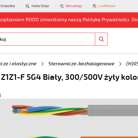
 Gniazdka
Kable Sklep
Oto Lampy
LuxMarket
rządzeniem RODO zmienilismy naszą Politykę Prywatności. D
cze i elastyczne
Sterownicze-bezhalogenowe
(H)0
 Z1Z1-F 5G4 Biały, 300/500V żyły kolo
3