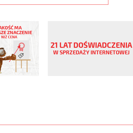
AKOŚĆ MA
ZE ZNACZENIE
NIŻ CENA
21 LAT DOŚWIADCZENIA
V
W SPRZEDAŻY INTERNETOWEJ
,
www.static.helukabel-
/upload/galleries/products/1542-
www.helukabel-
h-