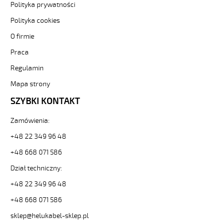
sklep.pl/upload/galleries/producers/small_
Polityka prywatności
(H)05
Polityka cookies
Z1Z1-
F
O firmie
5G2,5
Czarny,
Praca
300/500V
Regulamin
żyły
kolorowe,
Mapa strony
bezh.
SZYBKI KONTAKT
metr.
88842
30430
Zamówienia:
zł
+48 22 349 96 48
0,00
2026-
+48 668 071 586
08-
Dział techniczny:
09T21:20:18+02:00
In
+48 22 349 96 48
stock
(H)05
+48 668 071 586
Z1Z1-
sklep@helukabel-sklep.pl
F