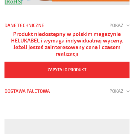
DANE TECHNICZNE
POKAŻ
Produkt niedostępny w polskim magazynie
HELUKABEL i wymaga indywidualnej wyceny.
Jeżeli jesteś zainteresowany ceną i czasem
realizacji
ZAPYTAJ O PRODUKT
DOSTAWA PALETOWA
POKAŻ
(H)05
Z1Z1-
F
5G1
Zielony,