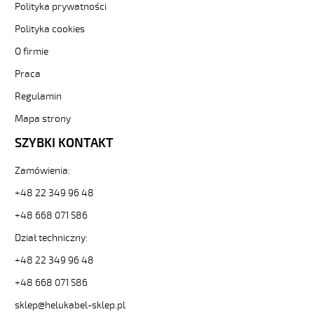
(H)05
Polityka prywatności
Z1Z1-
Polityka cookies
F
5G1
O firmie
Zielony,
300/500V
Praca
żyły
Regulamin
kolorowe,
bezh.
Mapa strony
metr.
SZYBKI KONTAKT
88765
30353
zł
Zamówienia:
0,00
+48 22 349 96 48
2026-
08-
+48 668 071 586
07T10:55:21+02:00
Dział techniczny:
In
stock
+48 22 349 96 48
(H)05
Z1Z1-
+48 668 071 586
F
sklep@helukabel-sklep.pl
2x0,75