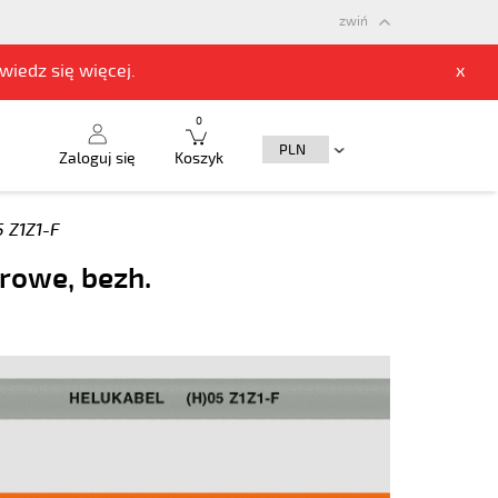
zwiń
owiedz się
więcej.
x
0
Zaloguj się
Koszyk
5 Z1Z1-F
orowe, bezh.