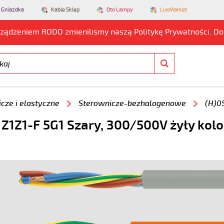
 Gniazdka
Kable Sklep
Oto Lampy
LuxMarket
rządzeniem RODO zmienilismy naszą Politykę Prywatności. D
cze i elastyczne
Sterownicze-bezhalogenowe
(H)0
 Z1Z1-F 5G1 Szary, 300/500V żyły kol