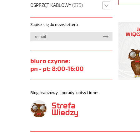
OSPRZĘT KABLOWY
(275)
(H)05
Zapisz się do newslettera
Z1Z1-
J
F
WIĘKS
5G1
Szary,
300/500
żyły
biuro czynne:
kolorowe
pn - pt: 8:00-16:00
bezh.
metr.
https://
sklep.pl
Blog branżowy - porady, opisy i inne:
H05-
Z1Z1-
F.jpg
https://
sklep.pl/
05-
z1z1-
f-