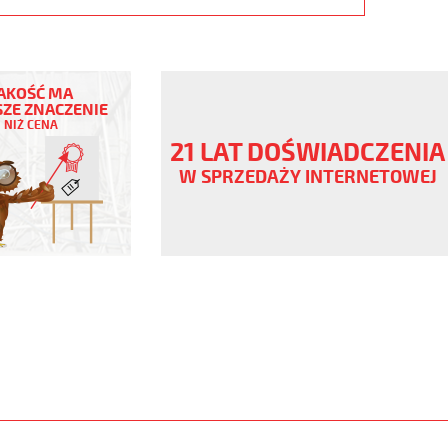
AKOŚĆ MA
ZE ZNACZENIE
NIŻ CENA
21 LAT DOŚWIADCZENIA
V
W SPRZEDAŻY INTERNETOWEJ
,
www.static.helukabel-
/upload/galleries/products/1542-
www.helukabel-
h-