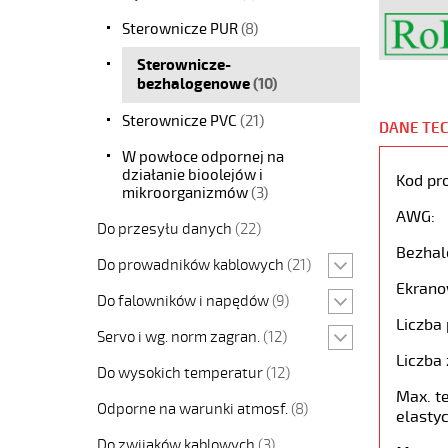
Sterownicze PUR
(8)
Sterownicze-
bezhalogenowe
(10)
Sterownicze PVC
(21)
DANE TE
W powłoce odpornej na
działanie bioolejów i
Kod pr
mikroorganizmów
(3)
AWG:
Do przesyłu danych
(22)
Bezhal
Do prowadników kablowych
(21)
Ekrano
Do falowników i napędów
(9)
Liczba 
Servo i wg. norm zagran.
(12)
Liczba 
Do wysokich temperatur
(12)
Max. t
Odporne na warunki atmosf.
(8)
elastyc
Do zwijaków kablowych
(3)