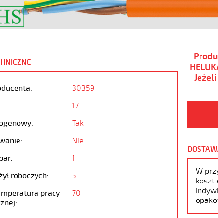
Produ
CHNICZNE
HELUKA
Jeżel
oducenta:
30359
17
ogenowy:
Tak
wanie:
Nie
DOSTAW
par:
1
W prz
żył roboczych:
5
koszt 
indywi
emperatura pracy
70
opako
znej: