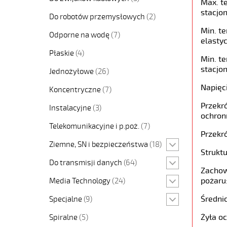
Max. t
stacjon
Do robotów przemysłowych
(2)
Min. t
Odporne na wodę
(7)
elastyc
Płaskie
(4)
Min. t
stacjon
Jednożyłowe
(26)
Napięc
Koncentryczne
(7)
Przekró
Instalacyjne
(3)
ochron
Telekomunikacyjne i p.poż.
(7)
Przekró
Ziemne, SN i bezpieczeństwa
(18)
Struktu
Do transmisji danych
(64)
Zachow
pożaru
Media Technology
(24)
Średni
Specjalne
(9)
Żyła o
Spiralne
(5)