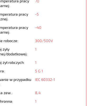
emperatura pracy
70
arnej:
emperatura pracy
-5
znej:
emperatura pracy
-40
arnej:
ie robocze:
300/500V
j żyły
1
nej/dodatkowej:
j żył robczych:
1
ra:
5 G 1
anie w przypadku
IEC 60332-1
:
ca zew.:
8,4
chronna:
1