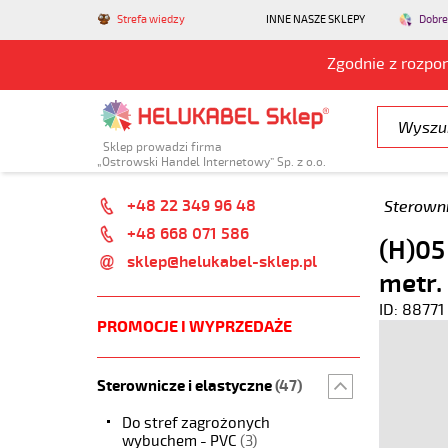
Strefa wiedzy
INNE NASZE SKLEPY
Dobre
Zgodnie z rozpo
Sklep prowadzi firma
„Ostrowski Handel Internetowy” Sp. z o.o.
+48 22 349 96 48
Sterowni
+48 668 071 586
(H)05
sklep@helukabel-sklep.pl
metr.
ID: 88771
PROMOCJE I WYPRZEDAŻE
Sterownicze i elastyczne
(47)
Do stref zagrożonych
wybuchem - PVC
(3)