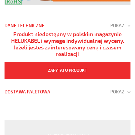
DANE TECHNICZNE
POKAŻ
Produkt niedostępny w polskim magazynie
HELUKABEL i wymaga indywidualnej wyceny.
Jeżeli jesteś zainteresowany ceną i czasem
realizacji
ZAPYTAJ O PRODUKT
DOSTAWA PALETOWA
POKAŻ
(H)05
Z1Z1-
F
5G1
Brązowy,