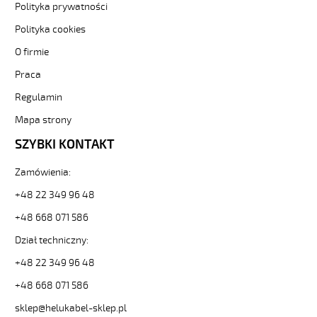
(H)05
Polityka prywatności
Z1Z1-
Polityka cookies
F
5G1
O firmie
Brązowy,
300/500V
Praca
żyły
Regulamin
kolorowe,
bezh.
Mapa strony
metr.
SZYBKI KONTAKT
88766
30354
zł
Zamówienia:
0,00
+48 22 349 96 48
2026-
08-
+48 668 071 586
08T17:10:28+02:00
Dział techniczny:
In
stock
+48 22 349 96 48
(H)05
Z1Z1-
+48 668 071 586
F
sklep@helukabel-sklep.pl
2x0,75